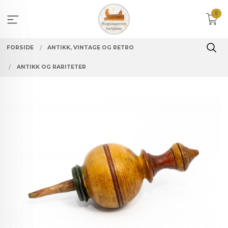
Gå
0
til
innholdet
FORSIDE
ANTIKK, VINTAGE OG RETRO
ANTIKK OG RARITETER