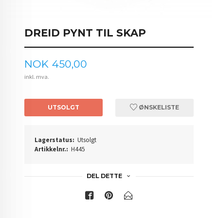
DREID PYNT TIL SKAP
Pris
NOK
450,00
inkl. mva.
UTSOLGT
ØNSKELISTE
Lagerstatus:
Utsolgt
Artikkelnr.:
H445
DEL DETTE