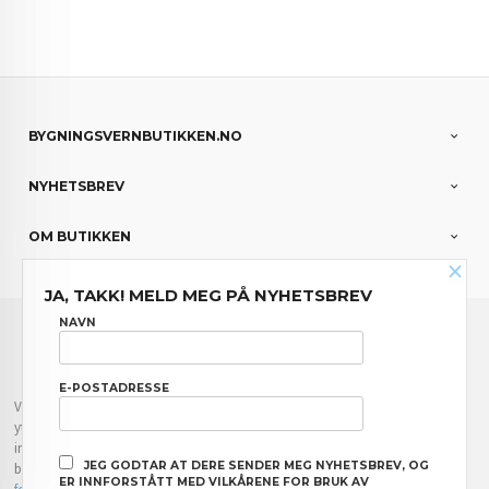
BYGNINGSVERNBUTIKKEN.NO
NYHETSBREV
OM BUTIKKEN
×
JA, TAKK! MELD MEG PÅ NYHETSBREV
FRAKT
KJØPSBETINGELSER
SIKKERHET OG PERSONVERN
NAVN
NYHETSBREV
E-POSTADRESSE
Vår nettbutikk bruker cookies slik at du får en bedre kjøpsopplevelse og vi kan
yte deg bedre service. Vi bruker cookies hovedsaklig til å lagre
innloggingsdetaljer og huske hva du har puttet i handlekurven din. Fortsett å
JEG GODTAR AT DERE SENDER MEG NYHETSBREV, OG
bruke siden som normalt om du godtar dette.
Les mer
eller
endre innstillinger
ER INNFORSTÅTT MED VILKÅRENE FOR BRUK AV