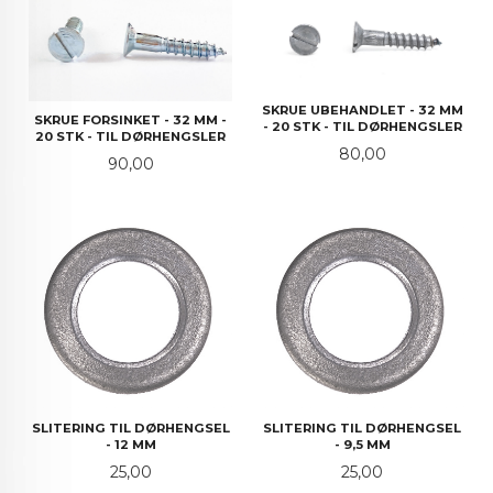
SKRUE UBEHANDLET - 32 MM
SKRUE FORSINKET - 32 MM -
- 20 STK - TIL DØRHENGSLER
20 STK - TIL DØRHENGSLER
Pris
80,00
Pris
90,00
SLITERING TIL DØRHENGSEL
SLITERING TIL DØRHENGSEL
- 12 MM
- 9,5 MM
Pris
Pris
25,00
25,00