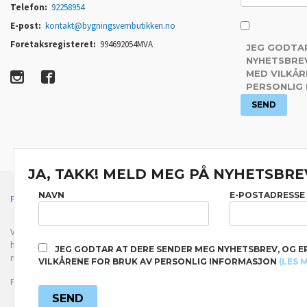
Telefon:
92258954
E-post:
kontakt@bygningsvernbutikken.no
Foretaksregisteret:
994692054MVA
JEG GODTA
NYHETSBREV
MED VILKÅR
PERSONLIG
JA, TAKK! MELD MEG PÅ NYHETSBRE
NAVN
E-POSTADRESSE
FRAKT
KJØPSBETINGELSER
SIKKERHET OG PERSONVERN
Vår nettbutikk bruker cookies slik at du får en bedre kjøpsopplevelse og vi kan yt
hovedsaklig til å lagre innloggingsdetaljer og huske hva du har puttet i handleku
JEG GODTAR AT DERE SENDER MEG NYHETSBREV, OG E
normalt om du godtar dette.
Les mer
eller
endre innstillinger for cookies.
VILKÅRENE FOR BRUK AV PERSONLIG INFORMASJON
(LES 
Powered by
24Nettbutikk