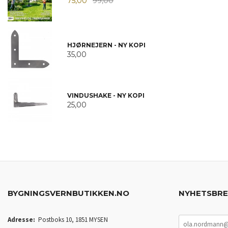
75,00
99,00
HJØRNEJERN - NY KOPI
35,00
VINDUSHAKE - NY KOPI
25,00
BYGNINGSVERNBUTIKKEN.NO
NYHETSBR
Adresse:
Postboks 10, 1851 MYSEN