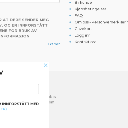
Bli kunde
Kjøpsbetingelser
FAQ
R AT DERE SENDER MEG
Om oss - Personvernerklæri
, OG ER INNFORSTÅTT
Gavekort
ENE FOR BRUK AV
Logg inn
 INFORMASJON
Kontakt oss
Les mer
×
V
NYHETSBREV
e deg bedre service. Vi bruker cookies
rven din. Fortsett å bruke siden som
R INNFORSTÅTT MED
MER)