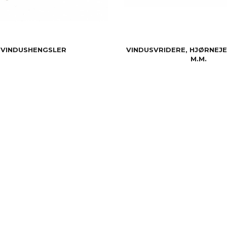
VINDUSHENGSLER
VINDUSVRIDERE, HJØRNEJ
M.M.