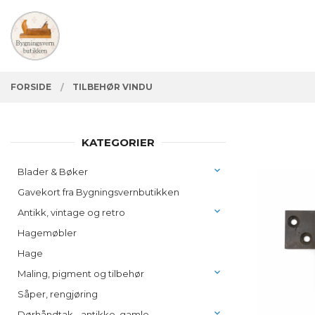
Gå
Lukk
PRODUKTER
til
innholdet
FORSIDE
TILBEHØR VINDU
KATEGORIER
Blader & Bøker
Gavekort fra Bygningsvernbutikken
Antikk, vintage og retro
Hagemøbler
Hage
Maling, pigment og tilbehør
Såper, rengjøring
Dørhåndtak - antikke, gamle