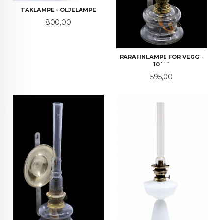
TAKLAMPE - OLJELAMPE
Pris
800,00
PARAFINLAMPE FOR VEGG -
10´´´
Pris
595,00