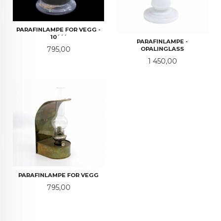
PARAFINLAMPE FOR VEGG -
10´´´
PARAFINLAMPE -
Pris
795,00
OPALINGLASS
Pris
1 450,00
PARAFINLAMPE FOR VEGG
Pris
795,00