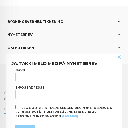
BYGNINGSVERNBUTIKKEN.NO
NYHETSBREV
OM BUTIKKEN
×
JA, TAKK! MELD MEG PÅ NYHETSBREV
FRAKT
KJØPSBETINGELSER
SIKKERHET OG PERSONVERN
NAVN
NYHETSBREV
E-POSTADRESSE
Vår nettbutikk bruker cookies slik at du får en bedre kjøpsopplevelse og vi kan
yte deg bedre service. Vi bruker cookies hovedsaklig til å lagre
innloggingsdetaljer og huske hva du har puttet i handlekurven din. Fortsett å
JEG GODTAR AT DERE SENDER MEG NYHETSBREV, OG
bruke siden som normalt om du godtar dette.
Les mer
eller
endre innstillinger
ER INNFORSTÅTT MED VILKÅRENE FOR BRUK AV
for cookies.
PERSONLIG INFORMASJON
(LES MER)
Powered by
24Nettbutikk