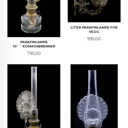
LITEN PARAFINLAMPE FOR
VEGG
Pris
995,00
PARAFINLAMPE
10```KOSMOSBRENNER
Pris
795,00