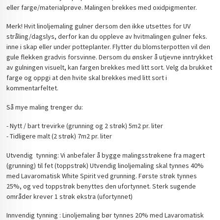
eller farge/materialprøve. Malingen brekkes med oxidpigmenter.
Merk! Hvit linoljemaling gulner dersom den ikke utsettes for UV
stråling/dagslys, derfor kan du oppleve av hvitmalingen gulner feks.
inne i skap eller under potteplanter. Flytter du blomsterpotten vil den
gule flekken gradvis forsvinne. Dersom du ønsker å utjevne inntrykket
av gulningen visuelt, kan fargen brekkes med litt sort. Velg da brukket
farge og oppgi at den hvite skal brekkes med litt sort i
kommentarfeltet.
Så mye maling trenger du:
- Nytt / bart trevirke (grunning og 2 strøk) 5m2 pr. liter
- Tidligere malt (2 strøk) 7m2 pr. liter
Utvendig tynning: Vi anbefaler å bygge malingsstrøkene fra magert
(grunning) til fet (toppstrøk) Utvendig linoljemaling skal tynnes 40%
med Lavaromatisk White Spirit ved grunning. Første strøk tynnes
25%, og ved toppstrøk benyttes den ufortynnet. Sterk sugende
områder krever 1 strøk ekstra (ufortynnet)
Innvendig tynning : Linoljemaling bør tynnes 20% med Lavaromatisk