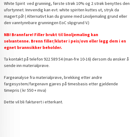
White Spirit ved grunning, første strøk 10% og 2 strøk benyttes den
ufortynnet. Innvendig kan evt. white spiriten kuttes ut, stryk da
magert på! ( Alternativt kan du grunne med Linoljemaling grund eller
den vanntynnbare grunningen EoC slipgrund V.)
NB! Brannfare! Filler brukt til linoljemaling kan
selvantenne. Brenn filler/kluter i peis/ovn eller legg dem i en
egnet brannsikker beholder.
Ta kontakt på telefon 922 589 54 (man-fre 10-16) dersom du ønsker å
sende inn materialprøve.
Fargeanalyse fra materialprøve, brekking etter andre
fargesystem/fargenavn gjøres på timesbasis etter gjeldende
timepris ( kr 550 + mva)
Dette vil bli fakturert i etterkant.