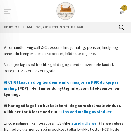
Gå
0
til
innholdet
FORSIDE
MALING, PIGMENT OG TILBEHØR
Vi forhandler Engwall & Claessons linoljemaling, pensler, linolje og
annet du trenger til malerarbeidet, både ute og inne.
Malingen lages på bestilling til deg og sendes over hele landet.
Beregn 1-2 ukers leveringstid.
VIKTIG! Last ned og les denne informasjonen FØR du kjøper
maling
(PDF) ! Her finner du nyttig info, som til eksempel om
tynning.
Vi har også laget en huskeliste til deg som skal male vinduer.
Klikk her for å laste ned PDF:
Tips ved maling av vinduer
Linoljemalingen kan bestilles i 13 ulike
standardfarger
( farge velges
fra nedtrekksmenyen på produktet ) eller brukket etter NCS-kode