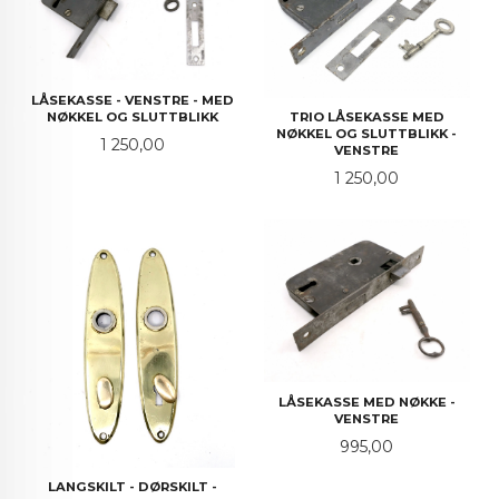
LÅSEKASSE - VENSTRE - MED
NØKKEL OG SLUTTBLIKK
TRIO LÅSEKASSE MED
NØKKEL OG SLUTTBLIKK -
Pris
1 250,00
VENSTRE
Pris
1 250,00
LÅSEKASSE MED NØKKE -
VENSTRE
Pris
995,00
LANGSKILT - DØRSKILT -