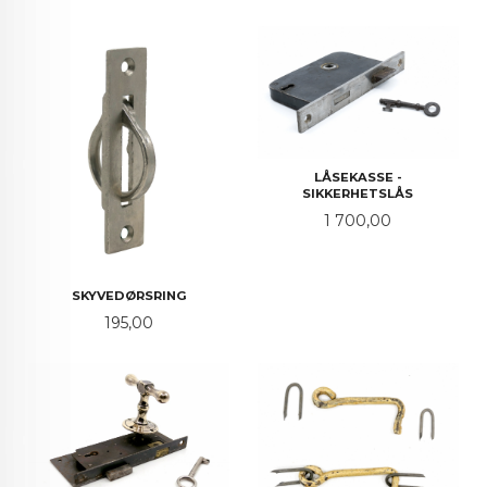
LÅSEKASSE -
SIKKERHETSLÅS
Pris
1 700,00
SKYVEDØRSRING
Pris
195,00