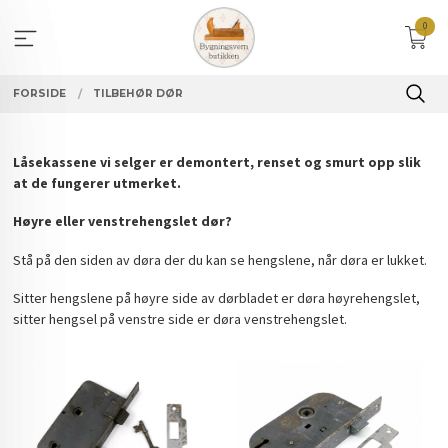
Gå
0
til
innholdet
FORSIDE
TILBEHØR DØR
Låsekassene vi selger er demontert, renset og smurt opp slik
at de fungerer utmerket.
Høyre eller venstrehengslet dør?
Stå på den siden av døra der du kan se hengslene, når døra er lukket.
Sitter hengslene på høyre side av dørbladet er døra høyrehengslet,
sitter hengsel på venstre side er døra venstrehengslet.