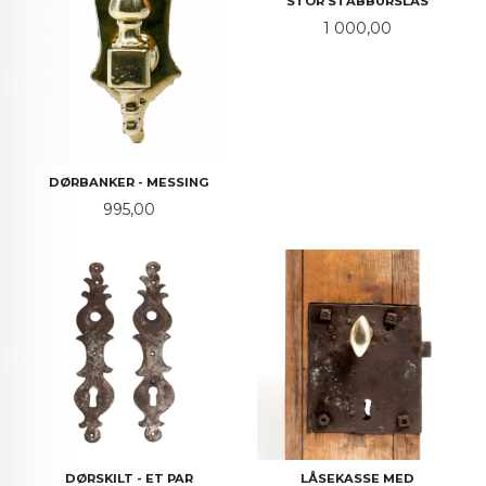
STOR STABBURSLÅS
Pris
1 000,00
DØRBANKER - MESSING
Pris
995,00
DØRSKILT - ET PAR
LÅSEKASSE MED