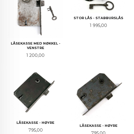
STOR LÅS - STABBURSLÅS
Pris
1 995,00
LÅSEKASSE MED NØKKEL -
VENSTRE
Pris
1 200,00
LÅSEKASSE - HØYRE
LÅSEKASSE - HØYRE
Pris
795,00
Pris
795,00