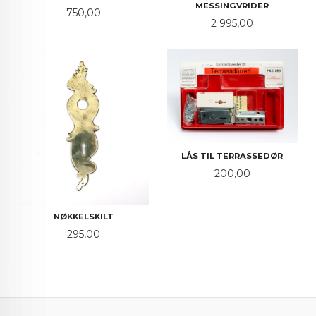
MESSINGVRIDER
Pris
750,00
Pris
2 995,00
LÅS TIL TERRASSEDØR
Pris
200,00
NØKKELSKILT
Pris
295,00