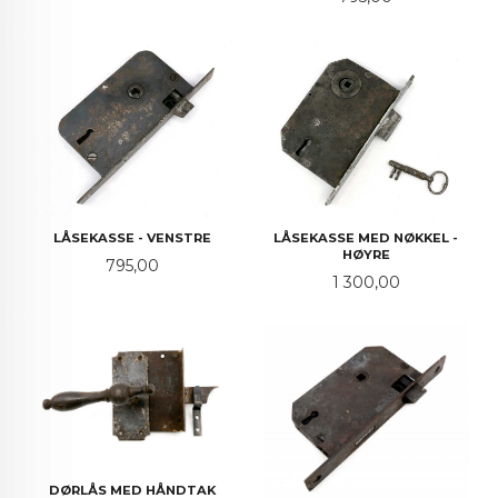
LÅSEKASSE - VENSTRE
LÅSEKASSE MED NØKKEL -
HØYRE
Pris
795,00
Pris
1 300,00
DØRLÅS MED HÅNDTAK