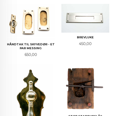
BREVLUKE
Pris
450,00
HÅNDTAK TIL SKYVEDØR - ET
PAR MESSING
Pris
650,00