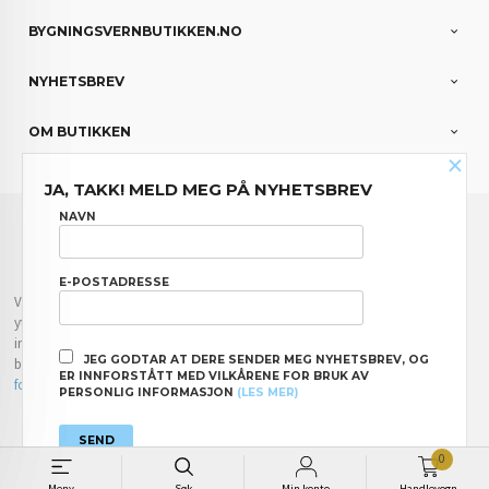
BYGNINGSVERNBUTIKKEN.NO
NYHETSBREV
OM BUTIKKEN
×
JA, TAKK! MELD MEG PÅ NYHETSBREV
FRAKT
KJØPSBETINGELSER
SIKKERHET OG PERSONVERN
NAVN
NYHETSBREV
E-POSTADRESSE
Vår nettbutikk bruker cookies slik at du får en bedre kjøpsopplevelse og vi kan
yte deg bedre service. Vi bruker cookies hovedsaklig til å lagre
innloggingsdetaljer og huske hva du har puttet i handlekurven din. Fortsett å
JEG GODTAR AT DERE SENDER MEG NYHETSBREV, OG
bruke siden som normalt om du godtar dette.
Les mer
eller
endre innstillinger
ER INNFORSTÅTT MED VILKÅRENE FOR BRUK AV
for cookies.
PERSONLIG INFORMASJON
(LES MER)
Powered by
24Nettbutikk
0
Meny
Søk
Min konto
Handlevogn