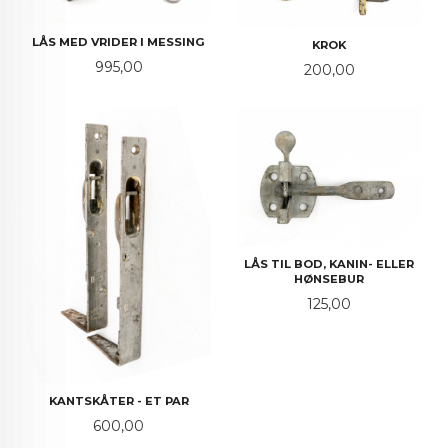
LÅS MED VRIDER I MESSING
KROK
Pris
995,00
Pris
200,00
LÅS TIL BOD, KANIN- ELLER
HØNSEBUR
Pris
125,00
KANTSKÅTER - ET PAR
Pris
600,00