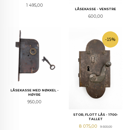
Pris
1 495,00
LÅSEKASSE - VENSTRE
Pris
600,00
-15%
LÅSEKASSE MED NØKKEL -
HØYRE
Pris
950,00
STOR, FLOTT LÅS - 1700-
TALLET
Tilbud
Rabatt
8 075,00
9 500,00