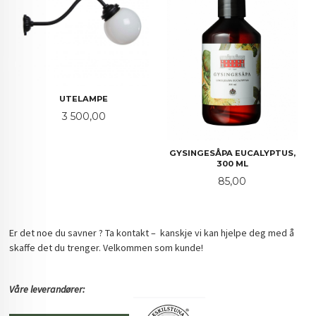
UTELAMPE
Pris
3 500,00
GYSINGESÅPA EUCALYPTUS,
300 ML
Pris
85,00
Er det noe du savner ? Ta kontakt – kanskje vi kan hjelpe deg med å
skaffe det du trenger. Velkommen som kunde!
Våre leverandører: