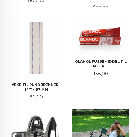
800,00
Pris
200,00
GLANOL PUSSEMIDDEL TIL
METALL
Pris
138,00
VEKE TIL RUNDBRENNER -
14''' - 67 MM
Pris
80,00