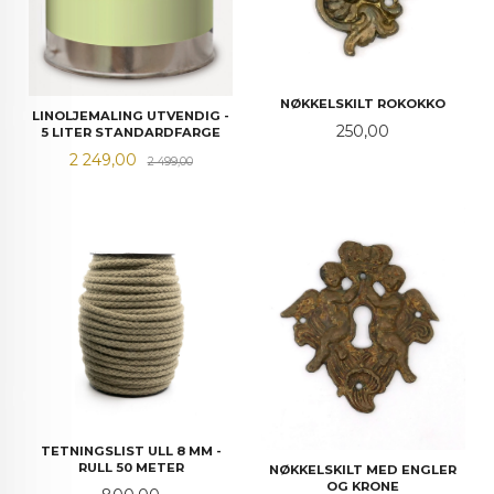
NØKKELSKILT ROKOKKO
LINOLJEMALING UTVENDIG -
Pris
250,00
5 LITER STANDARDFARGE
Tilbud
Rabatt
2 249,00
2 499,00
TETNINGSLIST ULL 8 MM -
RULL 50 METER
NØKKELSKILT MED ENGLER
OG KRONE
Pris