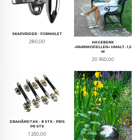
SKAPVRIDER - FORNIKLET
Pris
280,00
HAGEBENK
«PARKMODELLEN» UMALT. 1,5
M
Pris
20 950,00
DRAHÅNDTAK - 8 STK - PRIS
PR STK
Pris
1 250,00