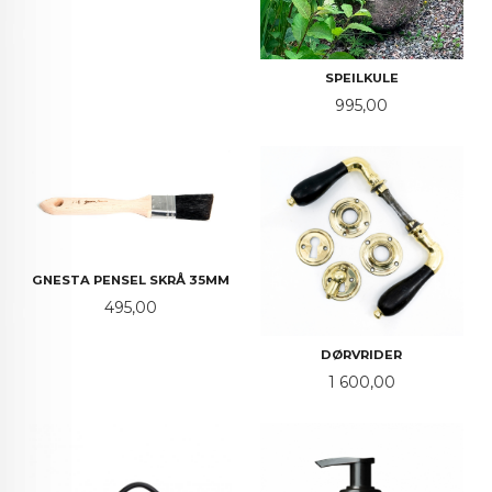
SPEILKULE
Pris
995,00
GNESTA PENSEL SKRÅ 35MM
Pris
495,00
DØRVRIDER
Pris
1 600,00