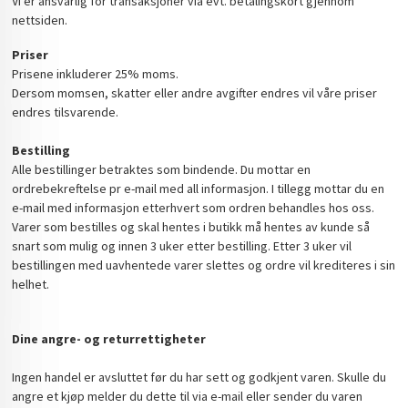
Vi er ansvarlig for transaksjoner via evt. betalingskort gjennom
nettsiden.
Priser
Prisene inkluderer 25% moms.
Dersom momsen, skatter eller andre avgifter endres vil våre priser
endres tilsvarende.
Bestilling
Alle bestillinger betraktes som bindende. Du mottar en
ordrebekreftelse pr e-mail med all informasjon. I tillegg mottar du en
e-mail med informasjon etterhvert som ordren behandles hos oss.
Varer som bestilles og skal hentes i butikk må hentes av kunde så
snart som mulig og innen 3 uker etter bestilling. Etter 3 uker vil
bestillingen med uavhentede varer slettes og ordre vil krediteres i sin
helhet.
Dine angre- og returrettigheter
Ingen handel er avsluttet før du har sett og godkjent varen. Skulle du
angre et kjøp melder du dette til via e-mail eller sender du varen