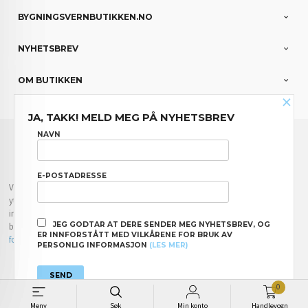
BYGNINGSVERNBUTIKKEN.NO
NYHETSBREV
OM BUTIKKEN
×
JA, TAKK! MELD MEG PÅ NYHETSBREV
FRAKT
KJØPSBETINGELSER
SIKKERHET OG PERSONVERN
NAVN
NYHETSBREV
E-POSTADRESSE
Vår nettbutikk bruker cookies slik at du får en bedre kjøpsopplevelse og vi kan
yte deg bedre service. Vi bruker cookies hovedsaklig til å lagre
innloggingsdetaljer og huske hva du har puttet i handlekurven din. Fortsett å
JEG GODTAR AT DERE SENDER MEG NYHETSBREV, OG
bruke siden som normalt om du godtar dette.
Les mer
eller
endre innstillinger
ER INNFORSTÅTT MED VILKÅRENE FOR BRUK AV
for cookies.
PERSONLIG INFORMASJON
(LES MER)
Powered by
24Nettbutikk
0
Meny
Søk
Min konto
Handlevogn