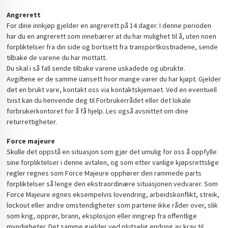
Angrerett
For dine innkjøp gjelder en angrerett på 14 dager. I denne perioden
har du en angrerett som innebærer at du har mulighet til å, uten noen
forpliktelser fra din side og bortsett fra transportkostnadene, sende
tilbake de varene du har mottatt.
Du skal i så fall sende tilbake varene uskadede og ubrukte.
Avgiftene er de samme uansett hvor mange varer du har kjøpt. Gjelder
det en brukt vare, kontakt oss via kontaktskjemaet. Ved en eventuell
tvist kan du henvende deg til Forbrukerrådet eller det lokale
forbrukerkontoret for å få hjelp. Les også avsnittet om dine
returrettigheter.
Force majeure
Skulle det oppstå en situasjon som gjør det umulig for oss å oppfylle
sine forpliktelser i denne avtalen, og som etter vanlige kjøpsrettslige
regler regnes som Force Majeure opphører den rammede parts
forpliktelser så lenge den ekstraordinære situasjonen vedvarer. Som
Force Majeure egnes eksempelvis lovendring, arbeidskonflikt, streik,
lockout eller andre omstendigheter som partene ikke råder over, slik
som krig, opprør, brann, eksplosjon eller inngrep fra offentlige
myndigheter. Det samme gjelder ved plutselig endring av krav til