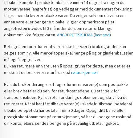
tilbake i komplett produktemballasje innen 14 dager fra dagen du
mottar varene (angrefrist) og vedlegger med dokumentert forklaring
til grunnen du leverer tilbake varen. Du velger selv om du vil ha en
annen vare eller pengene tilbake. Vi gjør oppmerksom på at
angrefristen utvides til 3 måneder dersom returforklarings
dokument ikke følger varen.
ANGRERETTSKJEMA (last ned
)
Betingelsen for retur er at varen ikke har vært i bruk og at den kan
selges som ny. Alle merkelapper skal henge på og originalemballasjen
må også legges ved.
Du kan returnere en vare uten å oppgi grunn for dette, men det er et
ønske at du beskriver returårsak på
returskjemaet.
Hvis du bruker din angrerett og returnerer varen(e) som postpakke
eller brev betaler du selv for returkostnadene. Du står selv for
transportrisikoen. Fyll ut returforklarings dokument og skriv hva du
returnerer. Når vi har fått tilbake varen(e) i skadefri tilstand, betaler vi
tilbake beløpet du har betalt innen 30 dager. Oppgi ditt bank- eller
postgirokontonummer på returskjemaet, så har du pengene raskt på
din konto, ellers sendes pengene på et vanlig utbetalingskort.