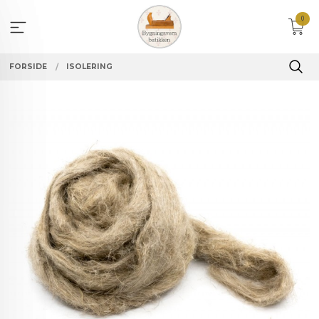
Gå
0
til
innholdet
FORSIDE
ISOLERING