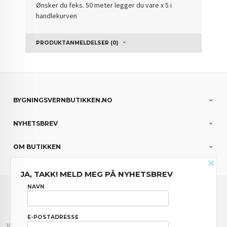
Ønsker du feks. 50 meter legger du vare x 5 i
handlekurven
PRODUKTANMELDELSER (0)
BYGNINGSVERNBUTIKKEN.NO
NYHETSBREV
OM BUTIKKEN
×
JA, TAKK! MELD MEG PÅ NYHETSBREV
FRAKT
KJØPSBETINGELSER
SIKKERHET OG PERSONVERN
NAVN
NYHETSBREV
E-POSTADRESSE
Vår nettbutikk bruker cookies slik at du får en bedre kjøpsopplevelse og vi kan