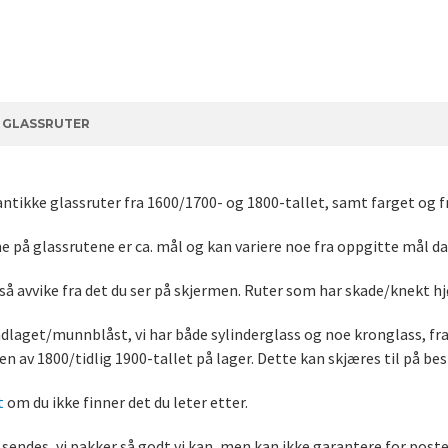
E GLASSRUTER
antikke glassruter fra 1600/1700- og 1800-tallet, samt farget og fr
 på glassrutene er ca. mål og kan variere noe fra oppgitte mål da 
så avvike fra det du ser på skjermen. Ruter som har skade/knekt h
dlaget/munnblåst, vi har både sylinderglass og noe kronglass, fra u
ten av 1800/tidlig 1900-tallet på lager. Dette kan skjæres til på best
t
om du ikke finner det du leter etter.
sendes, vi pakker så godt vi kan, men kan ikke garantere for post