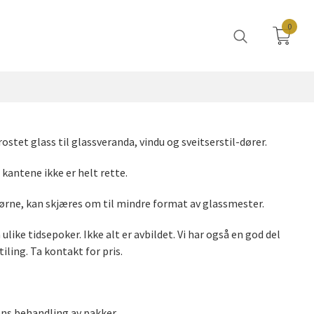
0
ostet glass til glassveranda, vindu og sveitserstil-dører.
kantene ikke er helt rette.
jørne, kan skjæres om til mindre format av glassmester.
like tidsepoker. Ikke alt er avbildet. Vi har også en god del
iling. Ta kontakt for pris.
ens behandling av pakker.