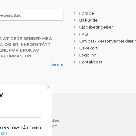
Forside
Bli kunde
Kjøpsbetingelser
FAQ
R AT DERE SENDER MEG
Om oss - Personvernerklæri
, OG ER INNFORSTÅTT
Gavekort
ENE FOR BRUK AV
Logg inn
 INFORMASJON
Kontakt oss
Les mer
×
V
NYHETSBREV
e deg bedre service. Vi bruker cookies
rven din. Fortsett å bruke siden som
R INNFORSTÅTT MED
MER)