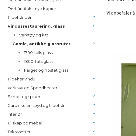
Dørhåndtak - nye kopier
Vi anbefaler å
Tilbehør dør
Vindusrestaurering, glass
Verktøy og kitt
Gamle, antikke glassruter
1700-talls glass
1800-talls glass
Farget og frostet glass
Tilbehør vindu
Verktøy og Speedheater
Skruer og spiker
Gardinkuler, spyd og tilbehør
Interiør
Til skap og møbel
Takrosetter