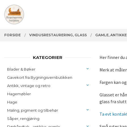
Gå
Lukk
PRODUKTER
til
innholdet
FORSIDE
VINDUSRESTAURERING, GLASS
GAMLE, ANTIKK
Her finner du 
KATEGORIER
Blader & Bøker
Merk at målene
Gavekort fra Bygningsvernbutikken
Fargen kan og
Antikk, vintage og retro
Hagemøbler
Glasset er hån
glass fra slut
Hage
Maling, pigment og tilbehør
Ta evt kontak
Såper, rengjøring
Små ruter kan 
Dørhåndtak - antikke, gamle