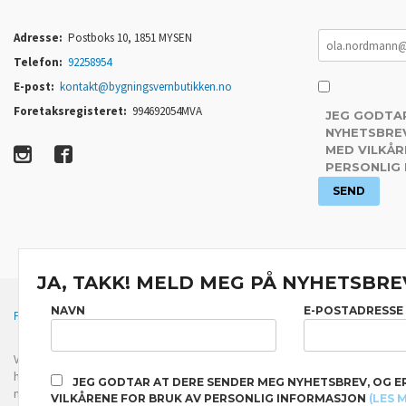
Adresse:
Postboks 10, 1851 MYSEN
Telefon:
92258954
E-post:
kontakt@bygningsvernbutikken.no
Foretaksregisteret:
994692054MVA
JEG GODTA
NYHETSBREV
MED VILKÅR
PERSONLIG
JA, TAKK! MELD MEG PÅ NYHETSBRE
NAVN
E-POSTADRESSE
FRAKT
KJØPSBETINGELSER
SIKKERHET OG PERSONVERN
Vår nettbutikk bruker cookies slik at du får en bedre kjøpsopplevelse og vi kan yt
hovedsaklig til å lagre innloggingsdetaljer og huske hva du har puttet i handleku
JEG GODTAR AT DERE SENDER MEG NYHETSBREV, OG E
normalt om du godtar dette.
Les mer
eller
endre innstillinger for cookies.
VILKÅRENE FOR BRUK AV PERSONLIG INFORMASJON
(LES 