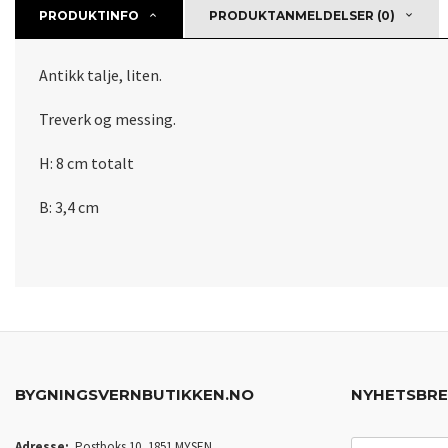
PRODUKTINFO
PRODUKTANMELDELSER (0)
Antikk talje, liten.
Treverk og messing.
H: 8 cm totalt
B: 3,4 cm
BYGNINGSVERNBUTIKKEN.NO
NYHETSBR
Adresse:
Postboks 10, 1851 MYSEN