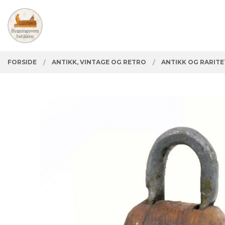
Gå
Lukk
PRODUKTER
til
innholdet
FORSIDE
ANTIKK, VINTAGE OG RETRO
ANTIKK OG RARIT