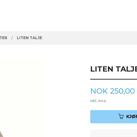
ETER
LITEN TALJE
LITEN TALJ
Pris
NOK
250,00
inkl. mva.
KJØ