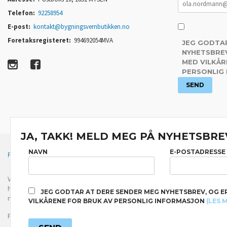
Telefon:
92258954
E-post:
kontakt@bygningsvernbutikken.no
Foretaksregisteret:
994692054MVA
JEG GODTA
NYHETSBREV
MED VILKÅR
PERSONLIG
JA, TAKK! MELD MEG PÅ NYHETSBRE
NAVN
E-POSTADRESSE
FRAKT
KJØPSBETINGELSER
SIKKERHET OG PERSONVERN
Vår nettbutikk bruker cookies slik at du får en bedre kjøpsopplevelse og vi kan yt
hovedsaklig til å lagre innloggingsdetaljer og huske hva du har puttet i handleku
JEG GODTAR AT DERE SENDER MEG NYHETSBREV, OG E
normalt om du godtar dette.
Les mer
eller
endre innstillinger for cookies.
VILKÅRENE FOR BRUK AV PERSONLIG INFORMASJON
(LES 
Powered by
24Nettbutikk