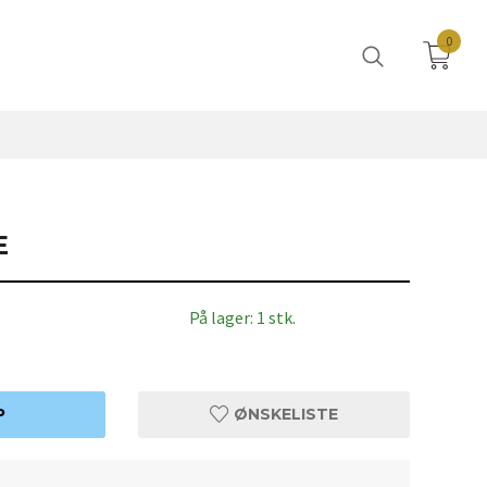
0
E
På lager: 1 stk.
P
ØNSKELISTE