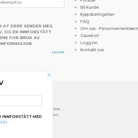
Forside
Bli kunde
Kjøpsbetingelser
FAQ
R AT DERE SENDER MEG
Om oss - Personvernerklæri
, OG ER INNFORSTÅTT
Gavekort
ENE FOR BRUK AV
Logg inn
 INFORMASJON
Kontakt oss
Les mer
×
V
NYHETSBREV
e deg bedre service. Vi bruker cookies
rven din. Fortsett å bruke siden som
R INNFORSTÅTT MED
MER)