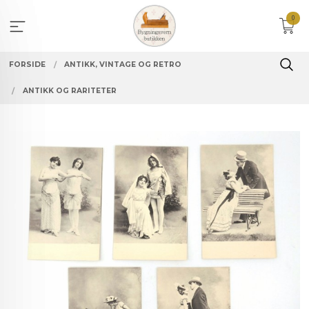
Gå
0
til
innholdet
FORSIDE
ANTIKK, VINTAGE OG RETRO
ANTIKK OG RARITETER