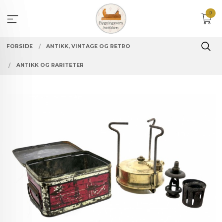
Gå
0
til
innholdet
FORSIDE
ANTIKK, VINTAGE OG RETRO
ANTIKK OG RARITETER