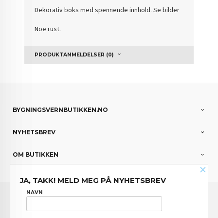
Dekorativ boks med spennende innhold. Se bilder
Noe rust.
PRODUKTANMELDELSER (0)
BYGNINGSVERNBUTIKKEN.NO
NYHETSBREV
OM BUTIKKEN
×
JA, TAKK! MELD MEG PÅ NYHETSBREV
FRAKT
KJØPSBETINGELSER
SIKKERHET OG PERSONVERN
NAVN
NYHETSBREV