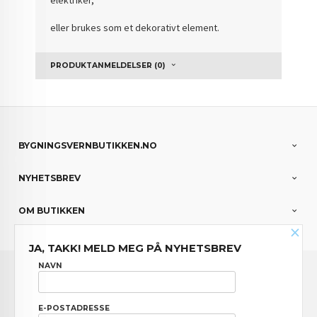
elektriker,
eller brukes som et dekorativt element.
PRODUKTANMELDELSER (0)
BYGNINGSVERNBUTIKKEN.NO
NYHETSBREV
OM BUTIKKEN
×
JA, TAKK! MELD MEG PÅ NYHETSBREV
FRAKT
KJØPSBETINGELSER
SIKKERHET OG PERSONVERN
NAVN
NYHETSBREV
E-POSTADRESSE