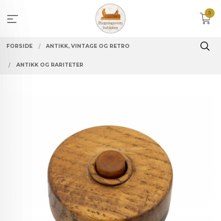
Gå
0
til
innholdet
FORSIDE
ANTIKK, VINTAGE OG RETRO
ANTIKK OG RARITETER