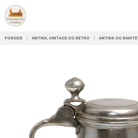
Gå
Lukk
PRODUKTER
til
innholdet
FORSIDE
ANTIKK, VINTAGE OG RETRO
ANTIKK OG RARIT