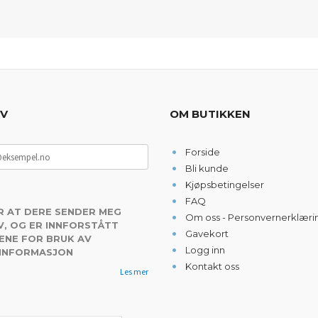
EV
OM BUTIKKEN
Forside
Bli kunde
Kjøpsbetingelser
FAQ
R AT DERE SENDER MEG
Om oss - Personvernerklæri
, OG ER INNFORSTÅTT
Gavekort
ENE FOR BRUK AV
Logg inn
 INFORMASJON
Kontakt oss
Les mer