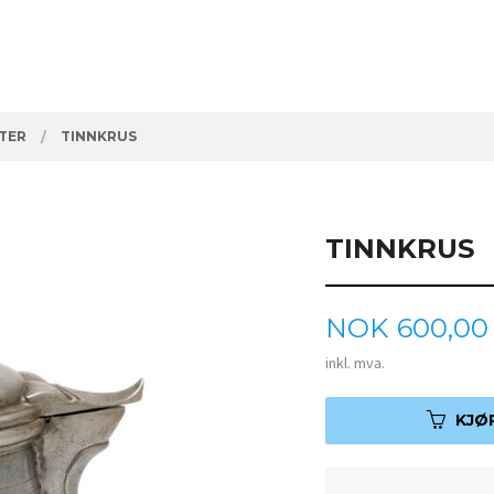
ETER
TINNKRUS
TINNKRUS
Pris
NOK
600,00
inkl. mva.
KJØ