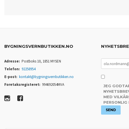
BYGNINGSVERNBUTIKKEN.NO
NYHETSBR
Adresse:
Postboks 10, 1851 MYSEN
Telefon:
92258954
E-post:
kontakt@bygningsvernbutikken.no
Foretaksregisteret:
994692054MVA
JEG GODTA
NYHETSBREV
MED VILKÅR
PERSONLIG