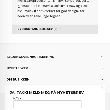
metallvareprodusenten Emalox, serieproduserte
gjenstander i eloksert aluminium. I 1967 og 1968
ble Emalox tildelt «Merket for god design» for
noen av tingene Engø tegnet.
PRODUKTANMELDELSER (0)
BYGNINGSVERNBUTIKKEN.NO
NYHETSBREV
OM BUTIKKEN
×
JA, TAKK! MELD MEG PÅ NYHETSBREV
FRAKT
KJØPSBETINGELSER
SIKKERHET OG PERSONVERN
NAVN
NYHETSBREV