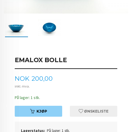
EMALOX BOLLE
Pris
NOK
200,00
inkl. mva.
På lager: 1 stk.
KJØP
ØNSKELISTE
Lagerstatus:
På lager: 1 stk.