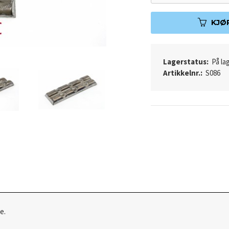
KJØ
Lagerstatus:
På lag
Artikkelnr.:
S086
e.