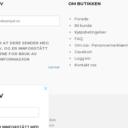
EV
OM BUTIKKEN
Forside
Bli kunde
Kjøpsbetingelser
FAQ
R AT DERE SENDER MEG
Om oss - Personvernerklæri
, OG ER INNFORSTÅTT
Gavekort
ENE FOR BRUK AV
Logg inn
 INFORMASJON
Kontakt oss
Les mer
×
V
NYHETSBREV
e deg bedre service. Vi bruker cookies
rven din. Fortsett å bruke siden som
R INNFORSTÅTT MED