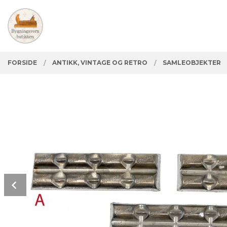
Gå
Lukk
PRODUKTER
til
innholdet
FORSIDE
ANTIKK, VINTAGE OG RETRO
SAMLEOBJEKTER
Prev