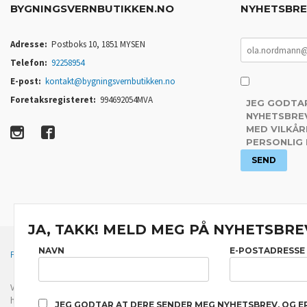
BYGNINGSVERNBUTIKKEN.NO
NYHETSBR
Adresse:
Postboks 10, 1851 MYSEN
Telefon:
92258954
E-post:
kontakt@bygningsvernbutikken.no
Foretaksregisteret:
994692054MVA
JEG GODTA
NYHETSBREV
MED VILKÅR
PERSONLIG
JA, TAKK! MELD MEG PÅ NYHETSBRE
NAVN
E-POSTADRESSE
FRAKT
KJØPSBETINGELSER
SIKKERHET OG PERSONVERN
Vår nettbutikk bruker cookies slik at du får en bedre kjøpsopplevelse og vi kan yt
hovedsaklig til å lagre innloggingsdetaljer og huske hva du har puttet i handleku
JEG GODTAR AT DERE SENDER MEG NYHETSBREV, OG E