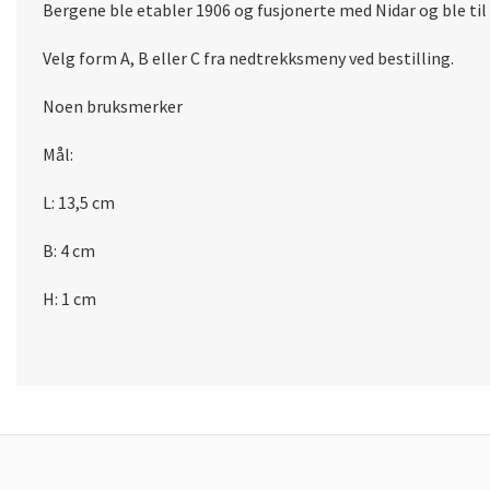
Bergene ble etabler 1906 og fusjonerte med Nidar og ble til
Velg form A, B eller C fra nedtrekksmeny ved bestilling.
Noen bruksmerker
Mål:
L: 13,5 cm
B: 4 cm
H: 1 cm