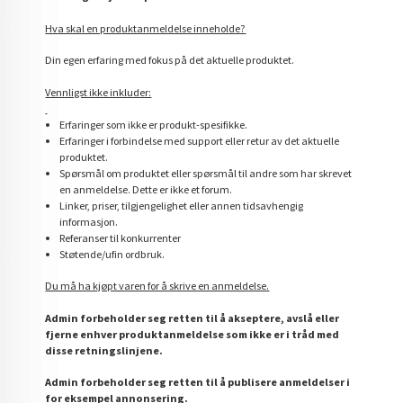
Hva skal en produktanmeldelse inneholde?
Din egen erfaring med fokus på det aktuelle produktet.
Vennligst ikke inkluder:
Erfaringer som ikke er produkt-spesifikke.
Erfaringer i forbindelse med support eller retur av det aktuelle
produktet.
Spørsmål om produktet eller spørsmål til andre som har skrevet
en anmeldelse. Dette er ikke et forum.
Linker, priser, tilgjengelighet eller annen tidsavhengig
informasjon.
Referanser til konkurrenter
Støtende/ufin ordbruk.
Du må ha kjøpt varen for å skrive en anmeldelse.
Admin forbeholder seg retten til å akseptere, avslå eller
fjerne enhver produktanmeldelse som ikke er i tråd med
disse retningslinjene.
Admin forbeholder seg retten til å publisere anmeldelser i
for eksempel annonsering.