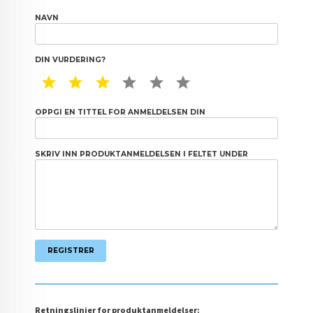
NAVN
DIN VURDERING?
1 STAR
2 STAR
3 STAR
4 STAR
5 STAR
6 STAR
OPPGI EN TITTEL FOR ANMELDELSEN DIN
SKRIV INN PRODUKTANMELDELSEN I FELTET UNDER
Retningslinjer for produktanmeldelser: