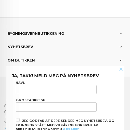
BYGNINGSVERNBUTIKKEN.NO
NYHETSBREV
OM BUTIKKEN
×
JA, TAKK! MELD MEG PÅ NYHETSBREV
FRAKT
KJØPSBETINGELSER
SIKKERHET OG PERSONVERN
NAVN
NYHETSBREV
E-POSTADRESSE
Vår nettbutikk bruker cookies slik at du får en bedre kjøpsopplevelse og vi kan
yte deg bedre service. Vi bruker cookies hovedsaklig til å lagre
innloggingsdetaljer og huske hva du har puttet i handlekurven din. Fortsett å
JEG GODTAR AT DERE SENDER MEG NYHETSBREV, OG
bruke siden som normalt om du godtar dette.
Les mer
eller
endre innstillinger
ER INNFORSTÅTT MED VILKÅRENE FOR BRUK AV
for cookies.
PERSONLIG INFORMASJON
(LES MER)