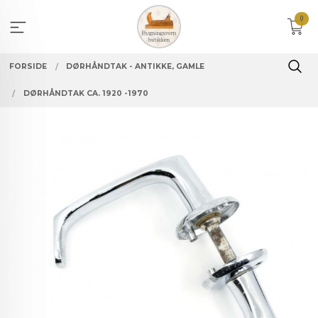
Gå
0
til
innholdet
FORSIDE
DØRHÅNDTAK - ANTIKKE, GAMLE
DØRHÅNDTAK CA. 1920 -1970