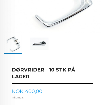
DØRVRIDER - 10 STK PÅ
LAGER
Pris
NOK
400,00
inkl. mva.