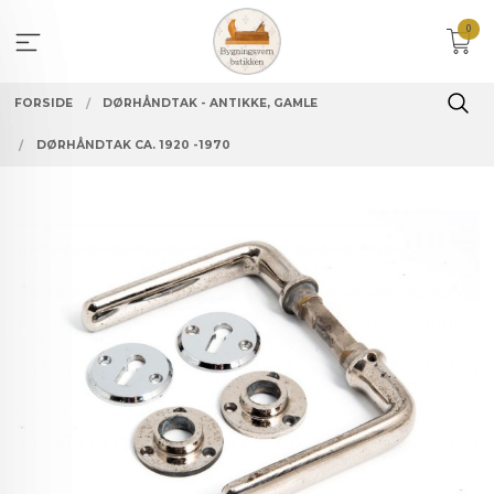
Gå
0
til
innholdet
FORSIDE
DØRHÅNDTAK - ANTIKKE, GAMLE
DØRHÅNDTAK CA. 1920 -1970