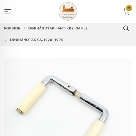
Gå
0
til
innholdet
FORSIDE
DØRHÅNDTAK - ANTIKKE, GAMLE
DØRHÅNDTAK CA. 1920 -1970