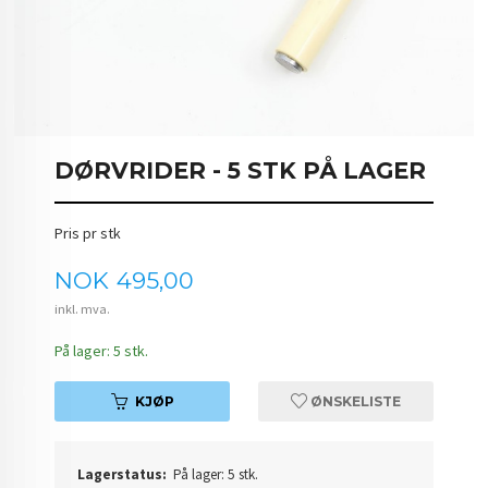
DØRVRIDER - 5 STK PÅ LAGER
Pris pr stk
Pris
NOK
495,00
inkl. mva.
På lager: 5 stk.
KJØP
ØNSKELISTE
Lagerstatus:
På lager: 5 stk.