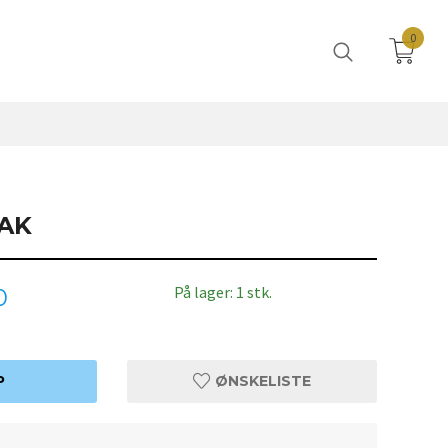
0
AK
På lager: 1 stk.
0
P
ØNSKELISTE