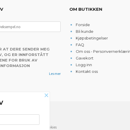
EV
OM BUTIKKEN
Forside
Bli kunde
Kjøpsbetingelser
FAQ
R AT DERE SENDER MEG
Om oss - Personvernerklæri
, OG ER INNFORSTÅTT
Gavekort
ENE FOR BRUK AV
Logg inn
 INFORMASJON
Kontakt oss
Les mer
×
V
NYHETSBREV
e deg bedre service. Vi bruker cookies