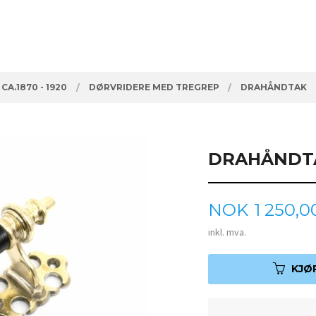
A.1870 - 1920
DØRVRIDERE MED TREGREP
DRAHÅNDTAK
DRAHÅNDT
Pris
NOK
1 250,0
inkl. mva.
KJØ