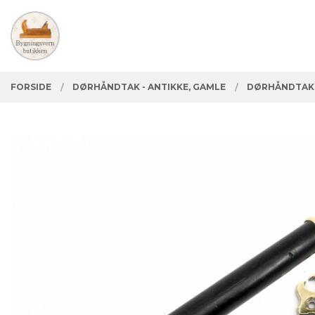
Gå
Lukk
PRODUKTER
til
innholdet
FORSIDE
DØRHÅNDTAK - ANTIKKE, GAMLE
DØRHÅNDTAK C