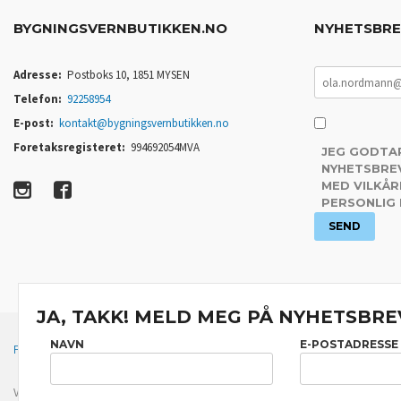
BYGNINGSVERNBUTIKKEN.NO
NYHETSBR
Adresse:
Postboks 10, 1851 MYSEN
Telefon:
92258954
E-post:
kontakt@bygningsvernbutikken.no
Foretaksregisteret:
994692054MVA
JEG GODTA
NYHETSBREV
MED VILKÅR
PERSONLIG
JA, TAKK! MELD MEG PÅ NYHETSBRE
NAVN
E-POSTADRESSE
FRAKT
KJØPSBETINGELSER
SIKKERHET OG PERSONVERN
Vår nettbutikk bruker cookies slik at du får en bedre kjøpsopplevelse og vi kan yt