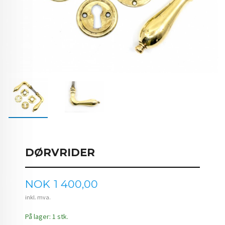
DØRVRIDER
Pris
NOK
1 400,00
inkl. mva.
På lager: 1 stk.