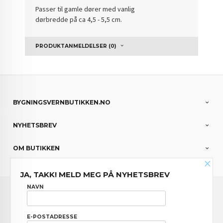
Passer til gamle dører med vanlig
dørbredde på ca 4,5 - 5,5 cm.
PRODUKTANMELDELSER (0)
BYGNINGSVERNBUTIKKEN.NO
NYHETSBREV
OM BUTIKKEN
×
JA, TAKK! MELD MEG PÅ NYHETSBREV
FRAKT
KJØPSBETINGELSER
SIKKERHET OG PERSONVERN
NAVN
NYHETSBREV
E-POSTADRESSE