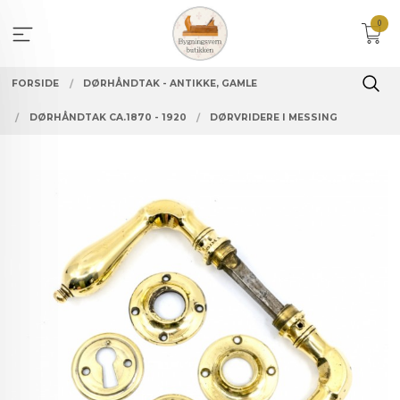
Gå
0
til
innholdet
FORSIDE
DØRHÅNDTAK - ANTIKKE, GAMLE
DØRHÅNDTAK CA.1870 - 1920
DØRVRIDERE I MESSING