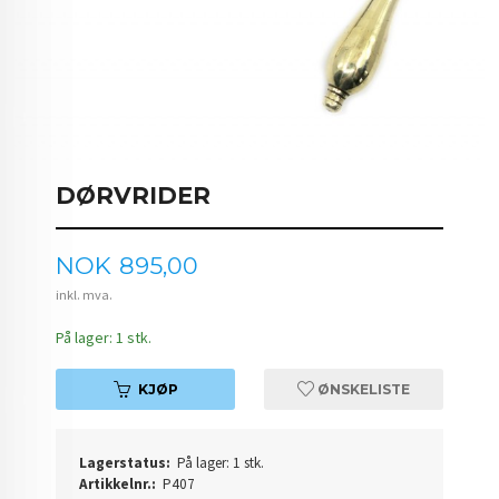
DØRVRIDER
Pris
NOK
895,00
inkl. mva.
På lager: 1 stk.
KJØP
ØNSKELISTE
Lagerstatus:
På lager: 1 stk.
Artikkelnr.:
P407