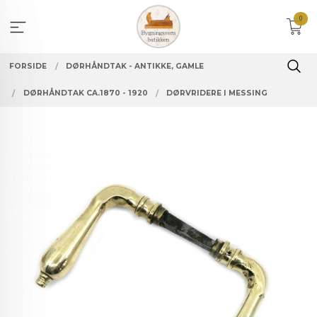
Gå
0
til
innholdet
FORSIDE
DØRHÅNDTAK - ANTIKKE, GAMLE
DØRHÅNDTAK CA.1870 - 1920
DØRVRIDERE I MESSING