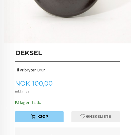
DEKSEL
Til vribryter. Brun
Pris
NOK
100,00
inkl. mva.
På lager: 1 stk.
KJØP
ØNSKELISTE