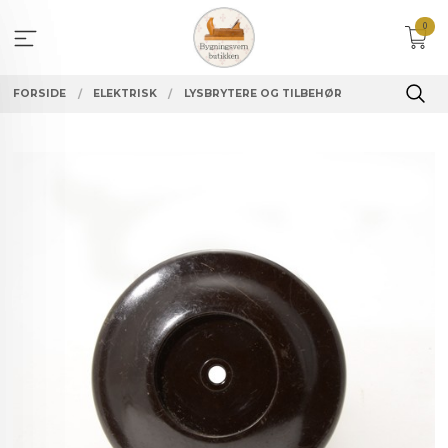
Gå
0
til
innholdet
FORSIDE
ELEKTRISK
LYSBRYTERE OG TILBEHØR