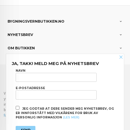
BYGNINGSVERNBUTIKKEN.NO
NYHETSBREV
OM BUTIKKEN
×
JA, TAKK! MELD MEG PÅ NYHETSBREV
FRAKT
KJØPSBETINGELSER
SIKKERHET OG PERSONVERN
NAVN
NYHETSBREV
E-POSTADRESSE
Vår nettbutikk bruker cookies slik at du får en bedre kjøpsopplevelse og vi kan
yte deg bedre service. Vi bruker cookies hovedsaklig til å lagre
innloggingsdetaljer og huske hva du har puttet i handlekurven din. Fortsett å
JEG GODTAR AT DERE SENDER MEG NYHETSBREV, OG
bruke siden som normalt om du godtar dette.
Les mer
eller
endre innstillinger
ER INNFORSTÅTT MED VILKÅRENE FOR BRUK AV
for cookies.
PERSONLIG INFORMASJON
(LES MER)
Powered by
24Nettbutikk