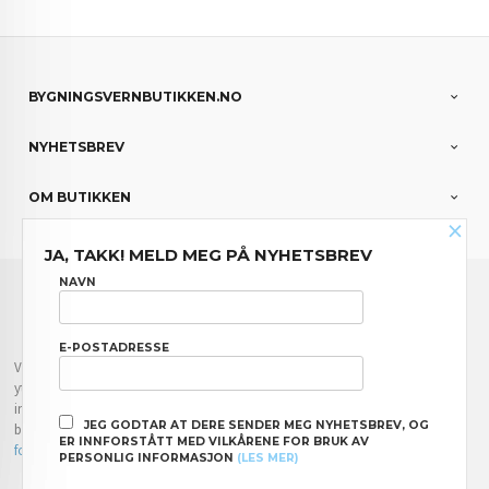
BYGNINGSVERNBUTIKKEN.NO
NYHETSBREV
OM BUTIKKEN
×
JA, TAKK! MELD MEG PÅ NYHETSBREV
FRAKT
KJØPSBETINGELSER
SIKKERHET OG PERSONVERN
NAVN
NYHETSBREV
E-POSTADRESSE
Vår nettbutikk bruker cookies slik at du får en bedre kjøpsopplevelse og vi kan
yte deg bedre service. Vi bruker cookies hovedsaklig til å lagre
innloggingsdetaljer og huske hva du har puttet i handlekurven din. Fortsett å
JEG GODTAR AT DERE SENDER MEG NYHETSBREV, OG
bruke siden som normalt om du godtar dette.
Les mer
eller
endre innstillinger
ER INNFORSTÅTT MED VILKÅRENE FOR BRUK AV
for cookies.
PERSONLIG INFORMASJON
(LES MER)
Powered by
24Nettbutikk