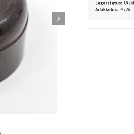
Lagerstatus:
Utso
Artikkelnr.:
M726
Next