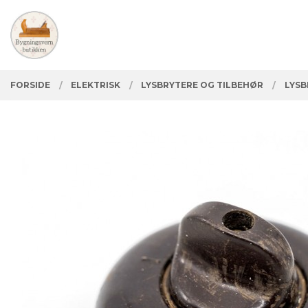
Gå
Lukk
PRODUKTER
til
innholdet
FORSIDE
ELEKTRISK
LYSBRYTERE OG TILBEHØR
LYSB