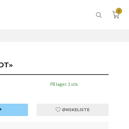
0
DT»
På lager: 1 stk.
P
ØNSKELISTE