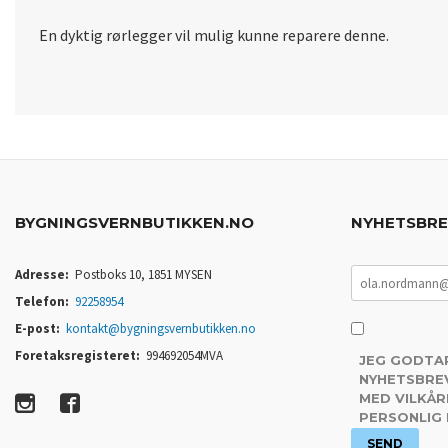
En dyktig rørlegger vil mulig kunne reparere denne.
BYGNINGSVERNBUTIKKEN.NO
NYHETSBR
Adresse:
Postboks 10, 1851 MYSEN
Telefon:
92258954
E-post:
kontakt@bygningsvernbutikken.no
Foretaksregisteret:
994692054MVA
JEG GODTA
NYHETSBREV
MED VILKÅR
PERSONLIG