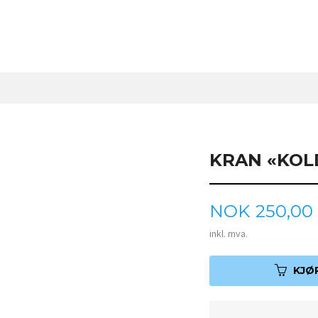
KRAN «KOL
Pris
NOK
250,00
inkl. mva.
KJØ