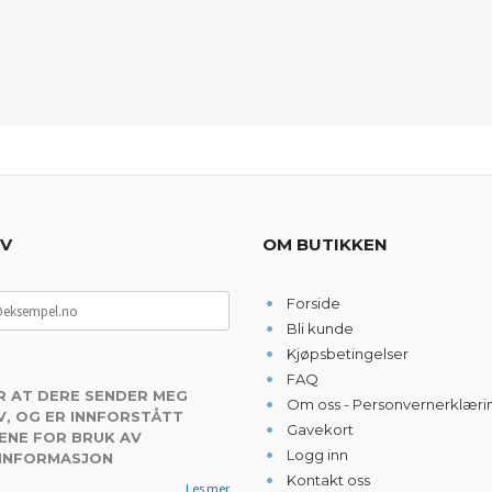
EV
OM BUTIKKEN
Forside
Bli kunde
Kjøpsbetingelser
FAQ
R AT DERE SENDER MEG
Om oss - Personvernerklæri
, OG ER INNFORSTÅTT
Gavekort
ENE FOR BRUK AV
Logg inn
 INFORMASJON
Kontakt oss
Les mer