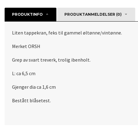
PRODUKTINFO
PRODUKTANMELDELSER (0)
Liten tappekran, feks til gammel øltønne/vintønne.
Merket ORSH
Grep av svart treverk, trolig ibenholt.
L: ca 6,5 cm
Gjenger dia ca 1,6 cm
Bestått blåsetest.