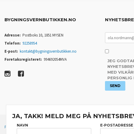
BYGNINGSVERNBUTIKKEN.NO
NYHETSBR
Adresse:
Postboks 10, 1851 MYSEN
Telefon:
92258954
E-post:
kontakt@bygningsvernbutikken.no
Foretaksregisteret:
994692054MVA
JEG GODTA
NYHETSBREV
MED VILKÅR
PERSONLIG
JA, TAKK! MELD MEG PÅ NYHETSBRE
NAVN
E-POSTADRESSE
FRAKT
KJØPSBETINGELSER
SIKKERHET OG PERSONVERN