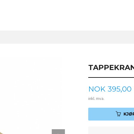
TAPPEKRAN
Pris
NOK
395,00
inkl. mva.
KJØ
Next