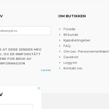
EV
OM BUTIKKEN
Forside
Bli kunde
Kjøpsbetingelser
FAQ
R AT DERE SENDER MEG
Om oss - Personvernerklæri
, OG ER INNFORSTÅTT
Gavekort
ENE FOR BRUK AV
Logg inn
 INFORMASJON
Kontakt oss
Les mer
×
V
NYHETSBREV