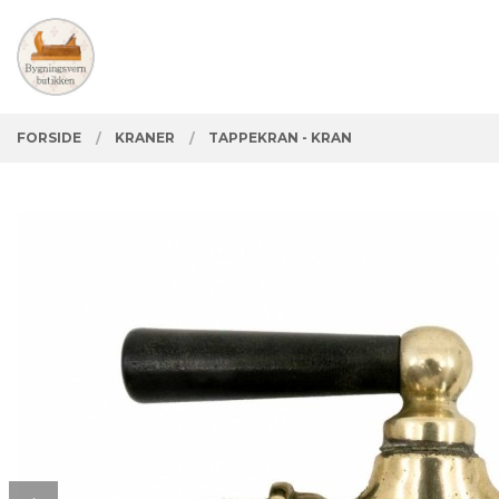
Gå
Lukk
PRODUKTER
til
innholdet
FORSIDE
KRANER
TAPPEKRAN - KRAN
Prev