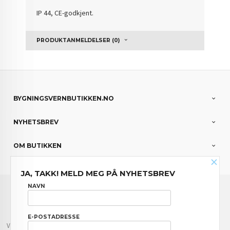
IP 44, CE-godkjent.
PRODUKTANMELDELSER (0)
BYGNINGSVERNBUTIKKEN.NO
NYHETSBREV
OM BUTIKKEN
×
JA, TAKK! MELD MEG PÅ NYHETSBREV
FRAKT
KJØPSBETINGELSER
SIKKERHET OG PERSONVERN
NAVN
NYHETSBREV
E-POSTADRESSE
Vår nettbutikk bruker cookies slik at du får en bedre kjøpsopplevelse og vi kan