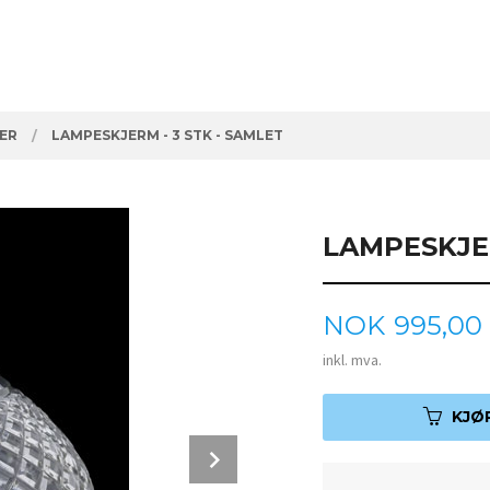
ER
LAMPESKJERM - 3 STK - SAMLET
LAMPESKJER
Pris
NOK
995,00
inkl. mva.
KJØ
Next