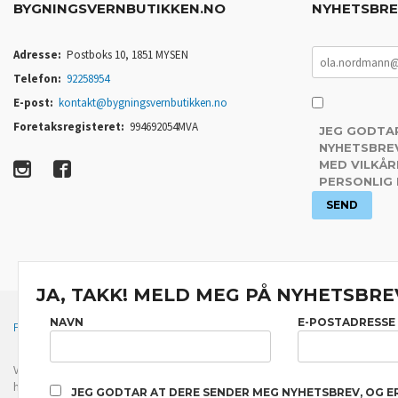
BYGNINGSVERNBUTIKKEN.NO
NYHETSBR
Adresse:
Postboks 10, 1851 MYSEN
Telefon:
92258954
E-post:
kontakt@bygningsvernbutikken.no
Foretaksregisteret:
994692054MVA
JEG GODTA
NYHETSBREV
MED VILKÅR
PERSONLIG
JA, TAKK! MELD MEG PÅ NYHETSBRE
NAVN
E-POSTADRESSE
FRAKT
KJØPSBETINGELSER
SIKKERHET OG PERSONVERN
Vår nettbutikk bruker cookies slik at du får en bedre kjøpsopplevelse og vi kan yt
hovedsaklig til å lagre innloggingsdetaljer og huske hva du har puttet i handleku
JEG GODTAR AT DERE SENDER MEG NYHETSBREV, OG E