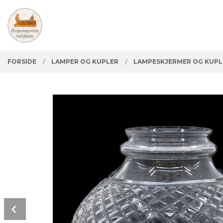
Gå
Lukk
PRODUKTER
til
innholdet
FORSIDE
LAMPER OG KUPLER
LAMPESKJERMER OG KUPL
Prev