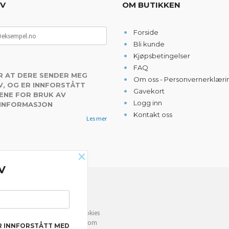
EV
OM BUTIKKEN
Forside
Bli kunde
Kjøpsbetingelser
FAQ
R AT DERE SENDER MEG
Om oss - Personvernerklæri
, OG ER INNFORSTÅTT
Gavekort
ENE FOR BRUK AV
Logg inn
 INFORMASJON
Kontakt oss
Les mer
×
V
NYHETSBREV
e deg bedre service. Vi bruker cookies
rven din. Fortsett å bruke siden som
R INNFORSTÅTT MED