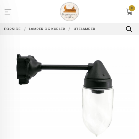
Gå
0
til
innholdet
FORSIDE
LAMPER OG KUPLER
UTELAMPER