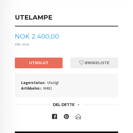
UTELAMPE
Pris
NOK
2 400,00
inkl. mva.
UTSOLGT
ØNSKELISTE
Lagerstatus:
Utsolgt
Artikkelnr.:
M481
DEL DETTE