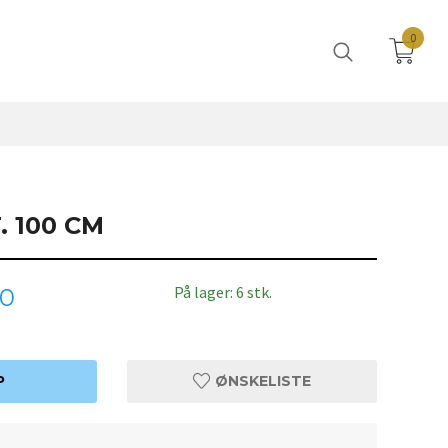
0
 100 CM
På lager: 6 stk.
00
P
ØNSKELISTE