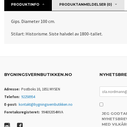
PRODUKTINFO
PRODUKTANMELDELSER (0)
Gips. Diameter 100 cm.
Stilart: Historisme. Siste halvdel av 1800-tallet.
BYGNINGSVERNBUTIKKEN.NO
NYHETSBR
Adresse:
Postboks 10, 1851 MYSEN
Telefon:
92258954
E-post:
kontakt@bygningsvernbutikken.no
Foretaksregisteret:
994692054MVA
JEG GODTA
NYHETSBREV
MED VILKÅR