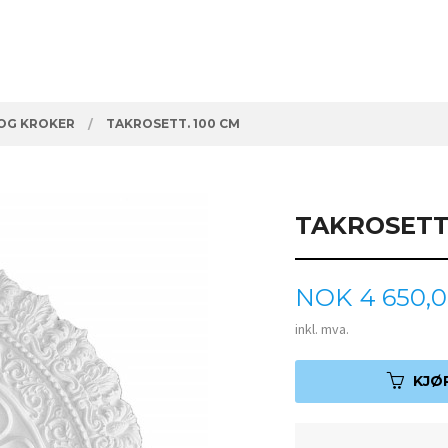
OG KROKER
TAKROSETT. 100 CM
TAKROSETT.
Pris
NOK
4 650,
inkl. mva.
KJØ