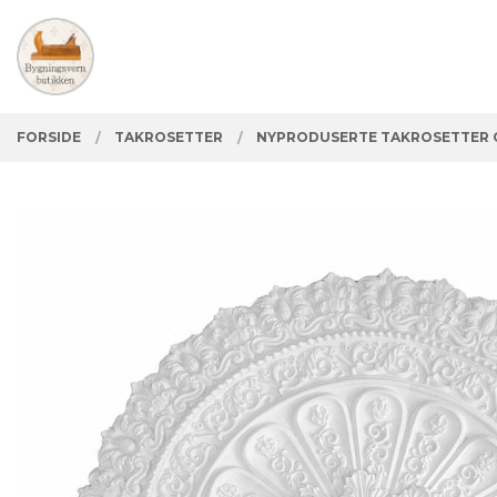
Gå
Lukk
PRODUKTER
til
innholdet
FORSIDE
TAKROSETTER
NYPRODUSERTE TAKROSETTER 