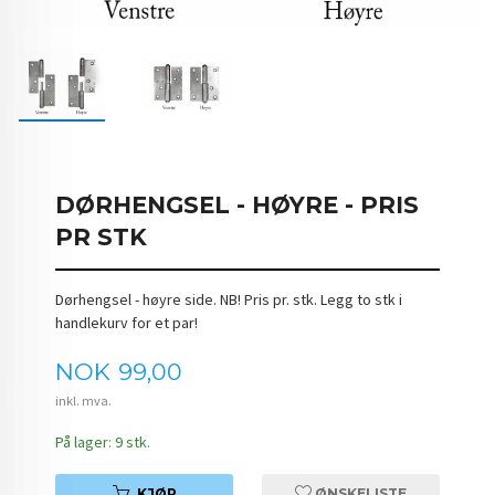
DØRHENGSEL - HØYRE - PRIS
PR STK
Dørhengsel - høyre side. NB! Pris pr. stk. Legg to stk i
handlekurv for et par!
Pris
NOK
99,00
inkl. mva.
På lager: 9 stk.
KJØP
ØNSKELISTE