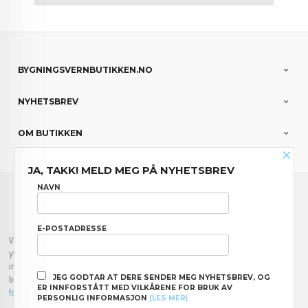
BYGNINGSVERNBUTIKKEN.NO
NYHETSBREV
OM BUTIKKEN
×
JA, TAKK! MELD MEG PÅ NYHETSBREV
FRAKT
KJØPSBETINGELSER
SIKKERHET OG PERSONVERN
NAVN
NYHETSBREV
E-POSTADRESSE
Vår nettbutikk bruker cookies slik at du får en bedre kjøpsopplevelse og vi kan
yte deg bedre service. Vi bruker cookies hovedsaklig til å lagre
innloggingsdetaljer og huske hva du har puttet i handlekurven din. Fortsett å
JEG GODTAR AT DERE SENDER MEG NYHETSBREV, OG
bruke siden som normalt om du godtar dette.
Les mer
eller
endre innstillinger
ER INNFORSTÅTT MED VILKÅRENE FOR BRUK AV
for cookies.
PERSONLIG INFORMASJON
(LES MER)