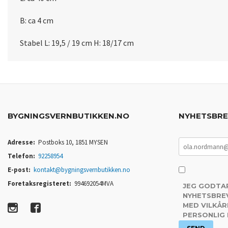
B: ca 4 cm
Stabel L: 19,5 / 19 cm H: 18/17 cm
BYGNINGSVERNBUTIKKEN.NO
NYHETSBR
Adresse:
Postboks 10, 1851 MYSEN
Telefon:
92258954
E-post:
kontakt@bygningsvernbutikken.no
Foretaksregisteret:
994692054MVA
JEG GODTA
NYHETSBREV
MED VILKÅR
PERSONLIG