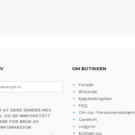
EV
OM BUTIKKEN
Forside
Bli kunde
Kjøpsbetingelser
FAQ
R AT DERE SENDER MEG
Om oss - Personvernerklæri
, OG ER INNFORSTÅTT
Gavekort
ENE FOR BRUK AV
Logg inn
 INFORMASJON
Kontakt oss