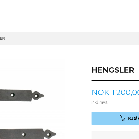
ER
HENGSLER
Pris
NOK
1 200,0
inkl. mva.
KJØ