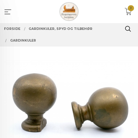
Gå
0
til
innholdet
FORSIDE
GARDINKULER, SPYD OG TILBEHØR
GARDINKULER