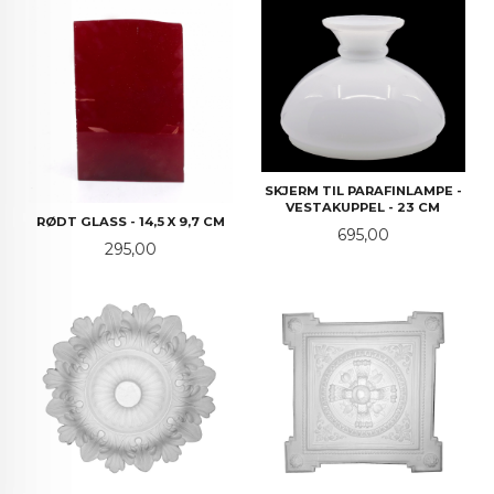
SKJERM TIL PARAFINLAMPE -
VESTAKUPPEL - 23 CM
RØDT GLASS - 14,5 X 9,7 CM
Pris
695,00
Pris
295,00