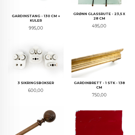
GRØNN GLASSRUTE - 23,5 X
GARDINSTANG - 130 CM +
28 CM
KULER
Pris
495,00
Pris
995,00
3 SIKRINGSBOKSER
GARDINBRETT - 1 STK - 138
CM
Pris
600,00
Pris
750,00