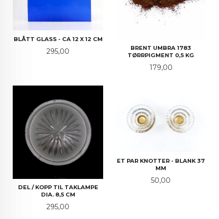
BLÅTT GLASS - CA 12 X 12 CM
BRENT UMBRA 1783
Pris
295,00
TØRRPIGMENT 0,5 KG
Pris
179,00
ET PAR KNOTTER - BLANK 37
MM
Pris
50,00
DEL / KOPP TIL TAKLAMPE
DIA. 8,5 CM
Pris
295,00