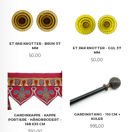
ET PAR KNOTTER - BRUN 37
MM
ET PAR KNOTTER - GUL 37
MM
Pris
50,00
Pris
50,00
GARDINSTANG - 110 CM +
GARDINKAPPE - KAPPE
KULER
PORTIERE - HÅNDBRODERT -
168 X35 CM
Pris
995,00
Pris
750,00