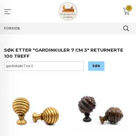
Gå
0
til
innholdet
FORSIDE
SØK ETTER "GARDINKULER 7 CM 3" RETURNERTE
100 TREFF