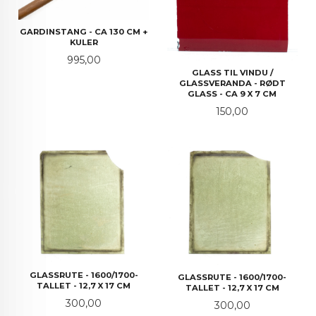
GARDINSTANG - CA 130 CM +
KULER
Pris
995,00
GLASS TIL VINDU /
GLASSVERANDA - RØDT
GLASS - CA 9 X 7 CM
Pris
150,00
GLASSRUTE - 1600/1700-
GLASSRUTE - 1600/1700-
TALLET - 12,7 X 17 CM
TALLET - 12,7 X 17 CM
Pris
300,00
Pris
300,00