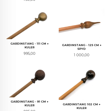
GARDINSTANG - 111 CM +
GARDINSTANG - 125 CM +
KULER
SPYD
Pris
995,00
Pris
1 000,00
GARDINSTANG - 91 CM +
GARDINSTANG 102 CM +
KULER
KULER