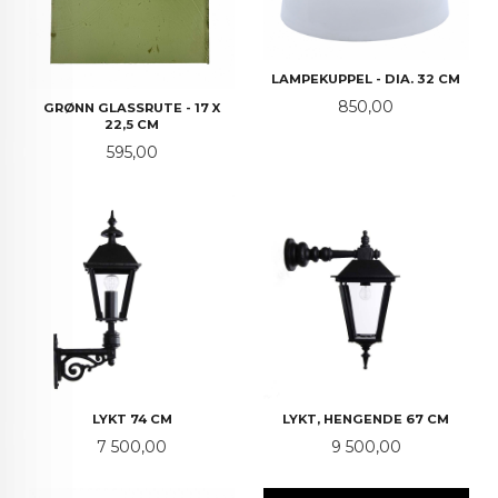
LAMPEKUPPEL - DIA. 32 CM
Pris
850,00
GRØNN GLASSRUTE - 17 X
22,5 CM
Pris
595,00
LYKT 74 CM
LYKT, HENGENDE 67 CM
Pris
Pris
7 500,00
9 500,00