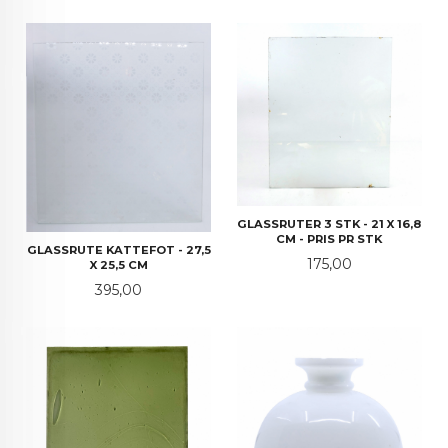
GLASSRUTER 3 STK - 21 X 16,8
CM - PRIS PR STK
GLASSRUTE KATTEFOT - 27,5
Pris
175,00
X 25,5 CM
Pris
395,00