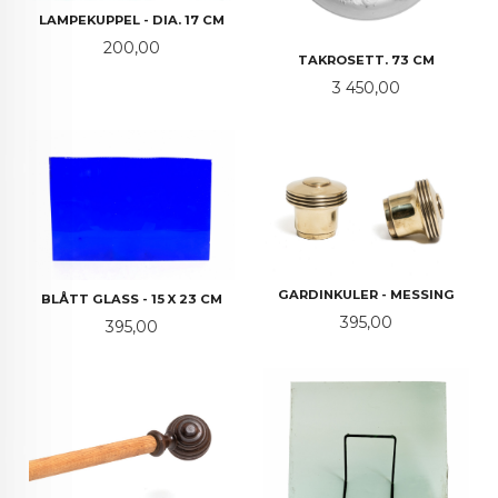
LAMPEKUPPEL - DIA. 17 CM
Pris
200,00
TAKROSETT. 73 CM
Pris
3 450,00
GARDINKULER - MESSING
BLÅTT GLASS - 15 X 23 CM
Pris
395,00
Pris
395,00