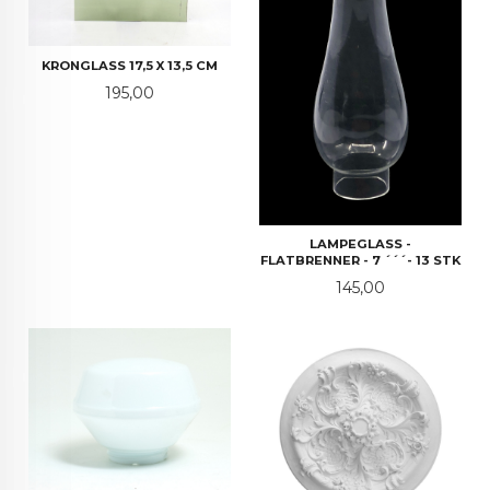
KRONGLASS 17,5 X 13,5 CM
Pris
195,00
LAMPEGLASS -
FLATBRENNER - 7 ´´´- 13 STK
Pris
145,00