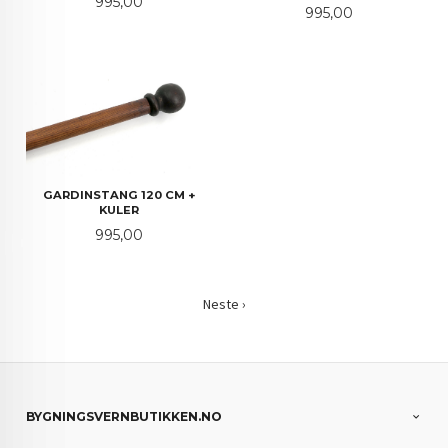
Pris
995,00
Pris
995,00
GARDINSTANG 120 CM +
KULER
Pris
995,00
Neste ›
BYGNINGSVERNBUTIKKEN.NO