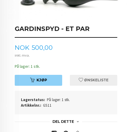
GARDINSPYD - ET PAR
Pris
NOK
500,00
inkl. mva.
På lager: 1 stk.
KJØP
ØNSKELISTE
Lagerstatus:
På lager: 1 stk.
Artikkelnr.:
G511
DEL DETTE