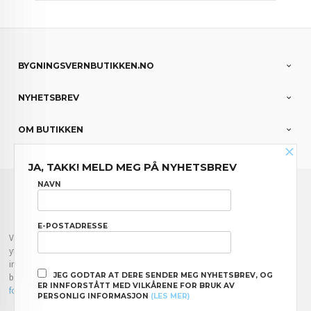
BYGNINGSVERNBUTIKKEN.NO
NYHETSBREV
OM BUTIKKEN
×
JA, TAKK! MELD MEG PÅ NYHETSBREV
FRAKT
KJØPSBETINGELSER
SIKKERHET OG PERSONVERN
NAVN
NYHETSBREV
E-POSTADRESSE
Vår nettbutikk bruker cookies slik at du får en bedre kjøpsopplevelse og vi kan
yte deg bedre service. Vi bruker cookies hovedsaklig til å lagre
innloggingsdetaljer og huske hva du har puttet i handlekurven din. Fortsett å
JEG GODTAR AT DERE SENDER MEG NYHETSBREV, OG
bruke siden som normalt om du godtar dette.
Les mer
eller
endre innstillinger
ER INNFORSTÅTT MED VILKÅRENE FOR BRUK AV
for cookies.
PERSONLIG INFORMASJON
(LES MER)