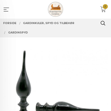
Gå
0
til
innholdet
FORSIDE
GARDINKULER, SPYD OG TILBEHØR
GARDINSPYD