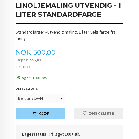
LINOLJEMALING UTVENDIG - 1
LITER STANDARDFARGE
Standardfarger - utvendig maling. 1 liter Velg farge fra
meny
Tilbud
NOK
500,00
Førpris:
555,00
Rabatt
inkl. mva.
På lager: 100+ stk.
VELG FARGE
KJØP
ØNSKELISTE
Lagerstatus:
På lager: 100+ stk.