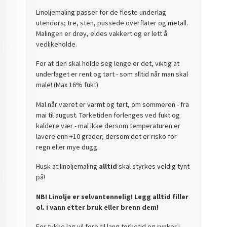
Linoljemaling passer for de fleste underlag
utendørs; tre, sten, pussede overflater og metall.
Malingen er drøy, eldes vakkert og er lett å
vedlikeholde.
For at den skal holde seg lenge er det, viktig at
underlaget er rent og tørt - som alltid når man skal
male! (Max 16% fukt)
Mal når været er varmt og tørt, om sommeren - fra
mai til august. Tørketiden forlenges ved fukt og
kaldere vær - mal ikke dersom temperaturen er
lavere enn +10 grader, dersom det er risko for
regn eller mye dugg.
Husk at linoljemaling
alltid
skal styrkes veldig tynt
på!
NB! Linolje er selvantennelig! Legg alltid filler
ol. i vann etter bruk eller brenn dem!
For tykke lag vil føre til lang tørketid og rynker i