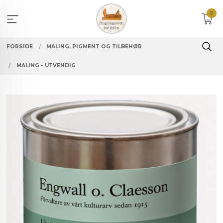
Gå
0
til
innholdet
FORSIDE
MALING, PIGMENT OG TILBEHØR
MALING - UTVENDIG