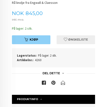
Rå linolje fra Engwall & Claesson
Pris
NOK
845,00
inkl. mva.
På lager: 2 stk.
KJØP
ØNSKELISTE
Lagerstatus:
På lager: 2 stk.
Artikkelnr.:
4260
DEL DETTE
PRODUKTINFO