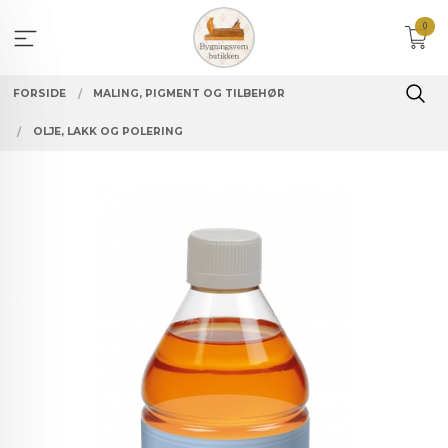
Gå
0
til
innholdet
FORSIDE
MALING, PIGMENT OG TILBEHØR
OLJE, LAKK OG POLERING