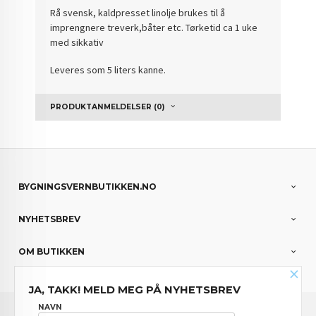
Rå svensk, kaldpresset linolje brukes til å
imprengnere treverk,båter etc. Tørketid ca 1 uke
med sikkativ
Leveres som 5 liters kanne.
PRODUKTANMELDELSER (0)
BYGNINGSVERNBUTIKKEN.NO
NYHETSBREV
OM BUTIKKEN
×
JA, TAKK! MELD MEG PÅ NYHETSBREV
FRAKT
KJØPSBETINGELSER
SIKKERHET OG PERSONVERN
NAVN