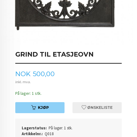
GRIND TIL ETASJEOVN
Pris
NOK
500,00
inkl. mva.
På lager: 1 stk.
KJØP
ØNSKELISTE
Lagerstatus:
På lager: 1 stk.
Artikkelnr.:
Q018