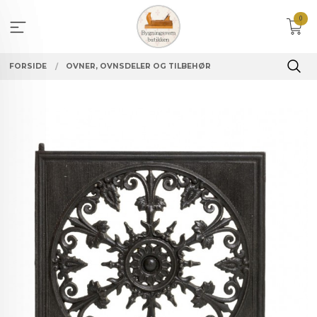
Gå
0
til
innholdet
FORSIDE
OVNER, OVNSDELER OG TILBEHØR