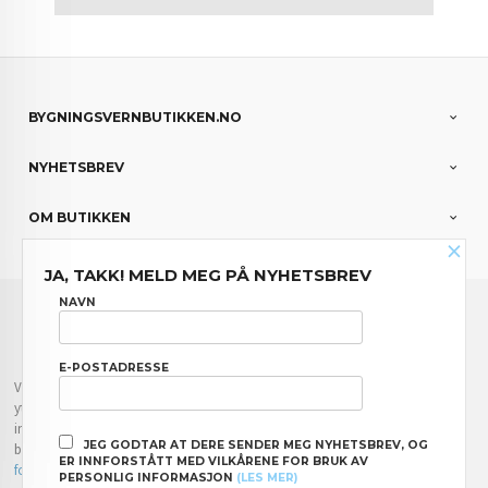
BYGNINGSVERNBUTIKKEN.NO
NYHETSBREV
OM BUTIKKEN
×
JA, TAKK! MELD MEG PÅ NYHETSBREV
FRAKT
KJØPSBETINGELSER
SIKKERHET OG PERSONVERN
NAVN
NYHETSBREV
E-POSTADRESSE
Vår nettbutikk bruker cookies slik at du får en bedre kjøpsopplevelse og vi kan
yte deg bedre service. Vi bruker cookies hovedsaklig til å lagre
innloggingsdetaljer og huske hva du har puttet i handlekurven din. Fortsett å
JEG GODTAR AT DERE SENDER MEG NYHETSBREV, OG
bruke siden som normalt om du godtar dette.
Les mer
eller
endre innstillinger
ER INNFORSTÅTT MED VILKÅRENE FOR BRUK AV
for cookies.
PERSONLIG INFORMASJON
(LES MER)