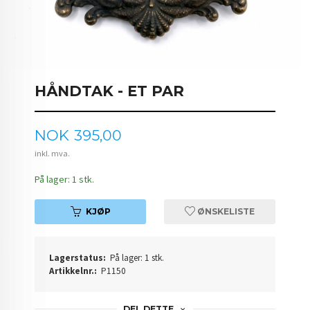
HÅNDTAK - ET PAR
Pris
NOK
395,00
inkl. mva.
På lager: 1 stk.
KJØP
ØNSKELISTE
Lagerstatus:
På lager: 1 stk.
Artikkelnr.:
P1150
DEL DETTE