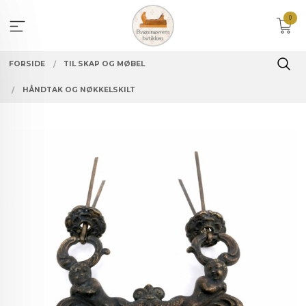
Gå
0
til
innholdet
FORSIDE
TIL SKAP OG MØBEL
HÅNDTAK OG NØKKELSKILT