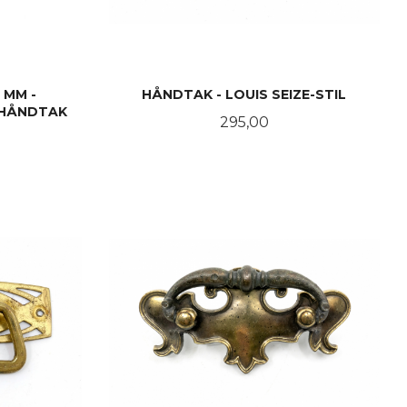
 MM -
HÅNDTAK - LOUIS SEIZE-STIL
EHÅNDTAK
Pris
295,00
KJØP