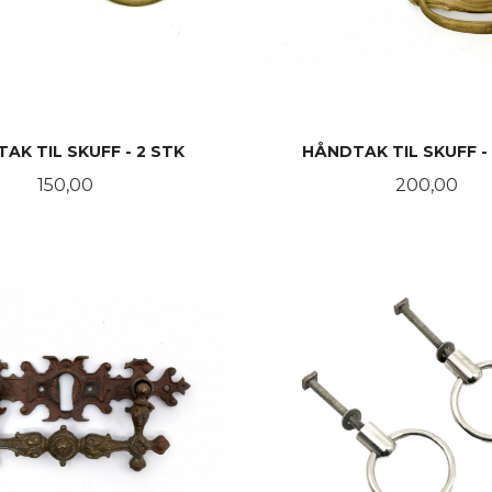
AK TIL SKUFF - 2 STK
HÅNDTAK TIL SKUFF -
Pris
Pris
150,00
200,00
KJØP
KJØP