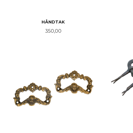
HÅNDTAK
Pris
350,00
KJØP