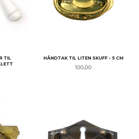
 TIL
HÅNDTAK TIL LITEN SKUFF - 5 CM
ALETT
Pris
100,00
KJØP