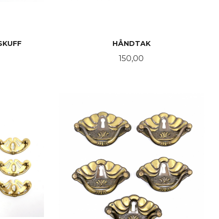
SKUFF
HÅNDTAK
Pris
150,00
KJØP