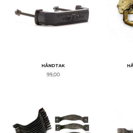
HÅNDTAK
HÅ
Pris
99,00
KJØP