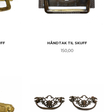
UFF
HÅNDTAK TIL SKUFF
Pris
150,00
KJØP