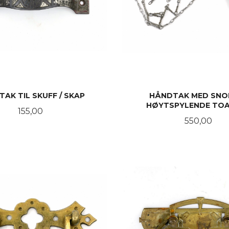
AK TIL SKUFF / SKAP
HÅNDTAK MED SNOR
HØYTSPYLENDE TO
Pris
155,00
Pris
550,00
KJØP
KJØP