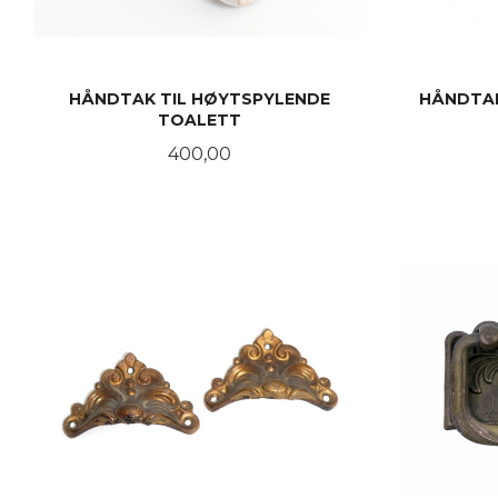
HÅNDTAK TIL HØYTSPYLENDE
HÅNDTAK
TOALETT
Pris
400,00
KJØP