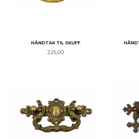
HÅNDTAK TIL SKUFF
HÅNDT
Pris
225,00
KJØP