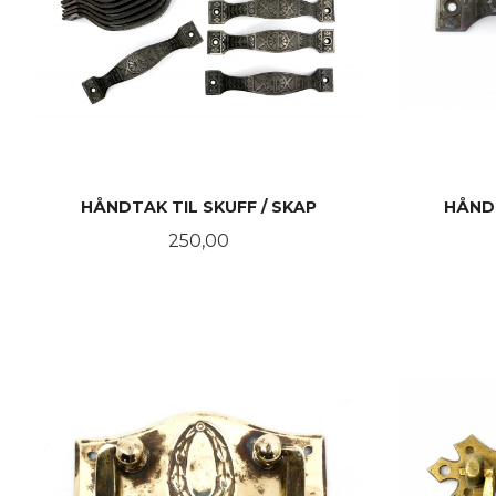
HÅNDTAK TIL SKUFF / SKAP
HÅNDT
Pris
250,00
KJØP