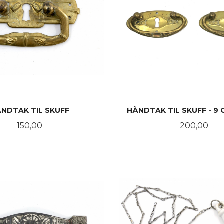
NDTAK TIL SKUFF
HÅNDTAK TIL SKUFF - 9 C
Pris
Pris
150,00
200,00
KJØP
KJØP