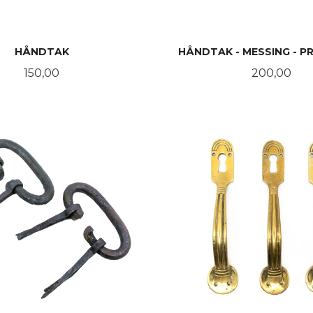
HÅNDTAK
HÅNDTAK - MESSING - PR
Pris
Pris
150,00
200,00
KJØP
KJØP