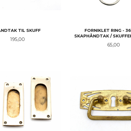
NDTAK TIL SKUFF
FORNIKLET RING - 36
SKAPHÅNDTAK / SKUFF
Pris
195,00
Pris
65,00
KJØP
KJØP