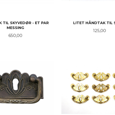
 TIL SKYVEDØR - ET PAR
LITET HÅNDTAK TIL 
MESSING
Pris
125,00
Pris
650,00
KJØP
KJØP