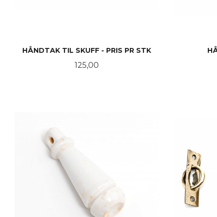
HÅNDTAK TIL SKUFF - PRIS PR STK
HÅ
Pris
125,00
LES MER