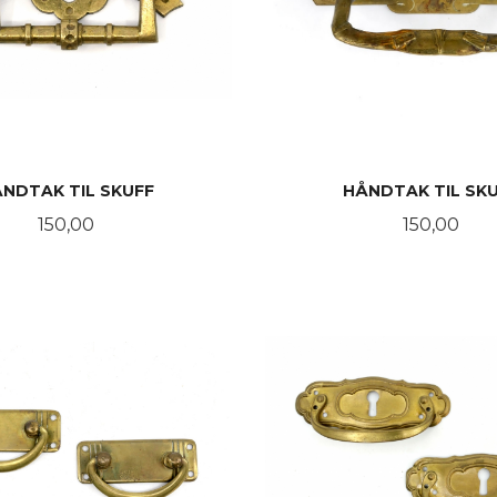
NDTAK TIL SKUFF
HÅNDTAK TIL SK
Pris
Pris
150,00
150,00
KJØP
KJØP