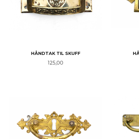
HÅNDTAK TIL SKUFF
HÅ
Pris
125,00
KJØP