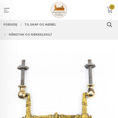
Gå
0
til
innholdet
FORSIDE
TIL SKAP OG MØBEL
HÅNDTAK OG NØKKELSKILT