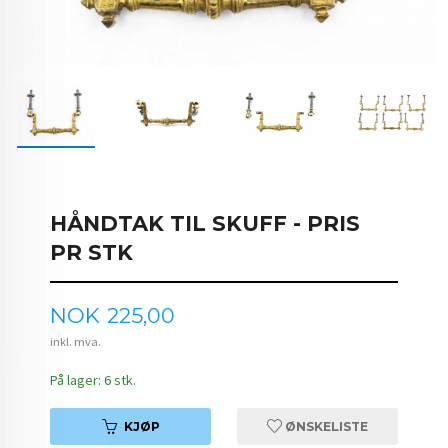
HÅNDTAK TIL SKUFF - PRIS
PR STK
Pris
NOK
225,00
inkl. mva.
På lager: 6 stk.
KJØP
ØNSKELISTE