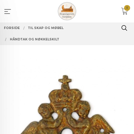
Gå
0
til
innholdet
FORSIDE
TIL SKAP OG MØBEL
HÅNDTAK OG NØKKELSKILT