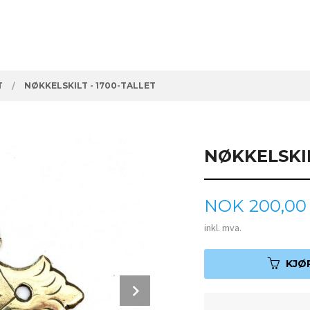
T
NØKKELSKILT - 1700-TALLET
NØKKELSKIL
Pris
NOK
200,00
inkl. mva.
KJØ
Next