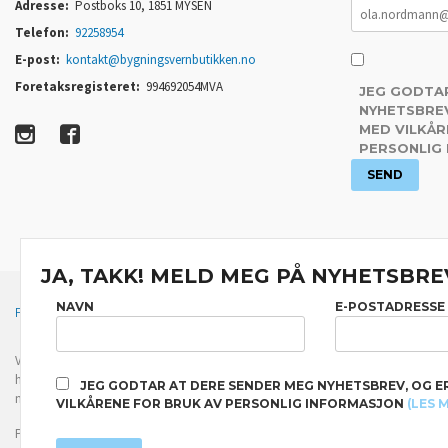
Adresse:
Postboks 10, 1851 MYSEN
Telefon:
92258954
E-post:
kontakt@bygningsvernbutikken.no
Foretaksregisteret:
994692054MVA
JEG GODTA
NYHETSBREV
MED VILKÅR
PERSONLIG
JA, TAKK! MELD MEG PÅ NYHETSBRE
NAVN
E-POSTADRESSE
FRAKT
KJØPSBETINGELSER
SIKKERHET OG PERSONVERN
Vår nettbutikk bruker cookies slik at du får en bedre kjøpsopplevelse og vi kan yt
hovedsaklig til å lagre innloggingsdetaljer og huske hva du har puttet i handleku
JEG GODTAR AT DERE SENDER MEG NYHETSBREV, OG E
normalt om du godtar dette.
Les mer
eller
endre innstillinger for cookies.
VILKÅRENE FOR BRUK AV PERSONLIG INFORMASJON
(LES 
Powered by
24Nettbutikk