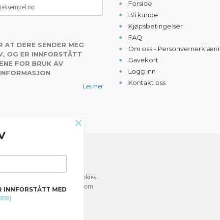
Forside
Bli kunde
Kjøpsbetingelser
FAQ
R AT DERE SENDER MEG
Om oss - Personvernerklæri
, OG ER INNFORSTÅTT
Gavekort
ENE FOR BRUK AV
Logg inn
 INFORMASJON
Kontakt oss
Les mer
×
V
NYHETSBREV
e deg bedre service. Vi bruker cookies
rven din. Fortsett å bruke siden som
R INNFORSTÅTT MED
MER)