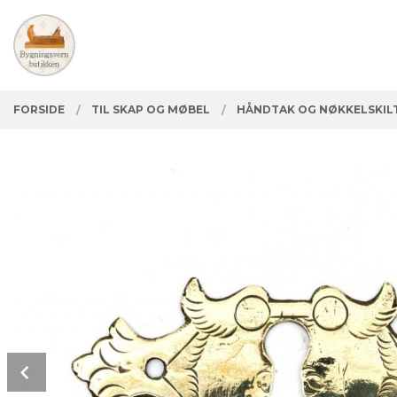
Gå
Lukk
PRODUKTER
til
innholdet
FORSIDE
TIL SKAP OG MØBEL
HÅNDTAK OG NØKKELSKIL
Prev