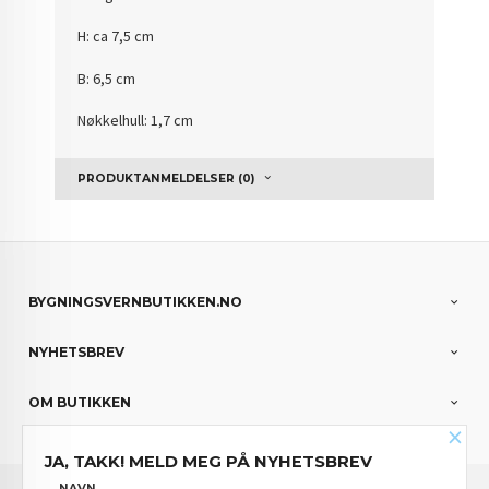
H: ca 7,5 cm
B: 6,5 cm
Nøkkelhull: 1,7 cm
PRODUKTANMELDELSER (0)
BYGNINGSVERNBUTIKKEN.NO
NYHETSBREV
OM BUTIKKEN
×
JA, TAKK! MELD MEG PÅ NYHETSBREV
FRAKT
KJØPSBETINGELSER
SIKKERHET OG PERSONVERN
NAVN