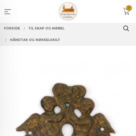
Gå
0
til
innholdet
FORSIDE
TIL SKAP OG MØBEL
HÅNDTAK OG NØKKELSKILT