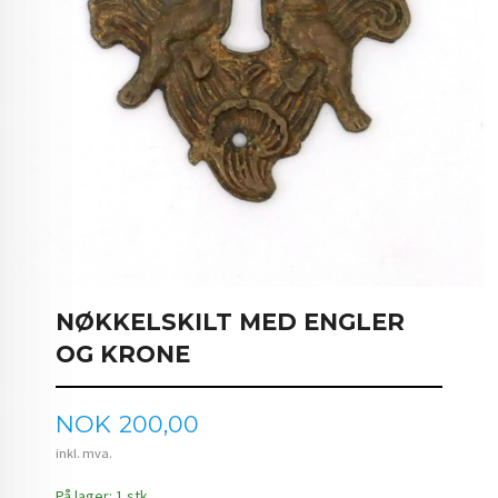
NØKKELSKILT MED ENGLER
OG KRONE
Pris
NOK
200,00
inkl. mva.
På lager: 1 stk.