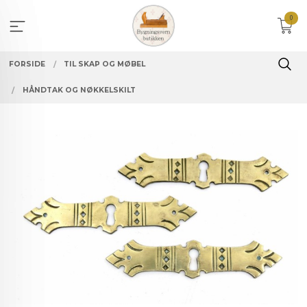
Gå
0
til
innholdet
FORSIDE
TIL SKAP OG MØBEL
HÅNDTAK OG NØKKELSKILT