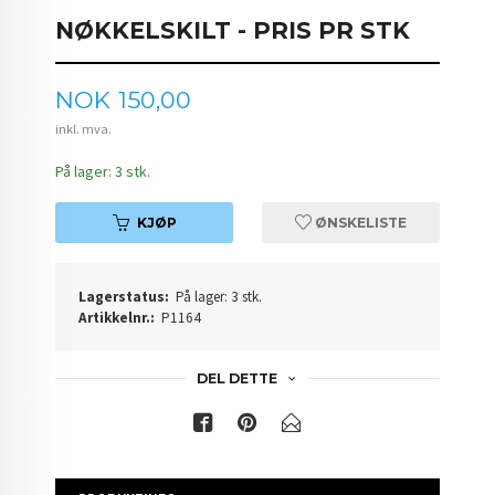
NØKKELSKILT - PRIS PR STK
Pris
NOK
150,00
inkl. mva.
På lager: 3 stk.
KJØP
ØNSKELISTE
Lagerstatus:
På lager: 3 stk.
Artikkelnr.:
P1164
DEL DETTE