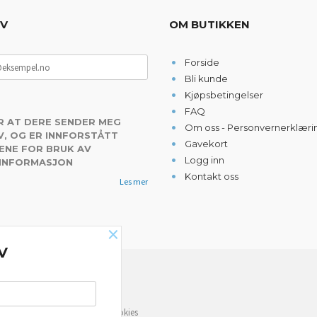
EV
OM BUTIKKEN
Forside
Bli kunde
Kjøpsbetingelser
FAQ
R AT DERE SENDER MEG
Om oss - Personvernerklæri
, OG ER INNFORSTÅTT
Gavekort
ENE FOR BRUK AV
Logg inn
 INFORMASJON
Kontakt oss
Les mer
×
V
NYHETSBREV
e deg bedre service. Vi bruker cookies