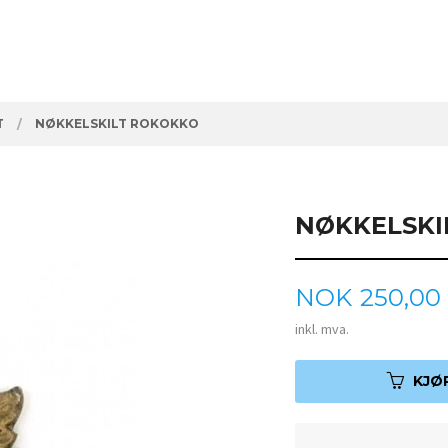
T
NØKKELSKILT ROKOKKO
NØKKELSKI
Pris
NOK
250,00
inkl. mva.
KJØ