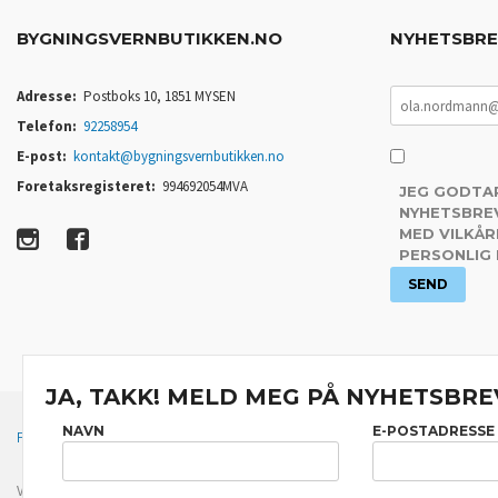
BYGNINGSVERNBUTIKKEN.NO
NYHETSBR
Adresse:
Postboks 10, 1851 MYSEN
Telefon:
92258954
E-post:
kontakt@bygningsvernbutikken.no
Foretaksregisteret:
994692054MVA
JEG GODTA
NYHETSBREV
MED VILKÅR
PERSONLIG
JA, TAKK! MELD MEG PÅ NYHETSBRE
NAVN
E-POSTADRESSE
FRAKT
KJØPSBETINGELSER
SIKKERHET OG PERSONVERN
Vår nettbutikk bruker cookies slik at du får en bedre kjøpsopplevelse og vi kan yt