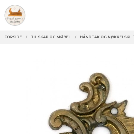
Gå
Lukk
PRODUKTER
til
innholdet
FORSIDE
TIL SKAP OG MØBEL
HÅNDTAK OG NØKKELSKIL