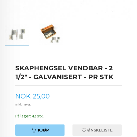
SKAPHENGSEL VENDBAR - 2
1/2" - GALVANISERT - PR STK
Pris
NOK
25,00
inkl. mva.
På lager: 42 stk.
KJØP
ØNSKELISTE