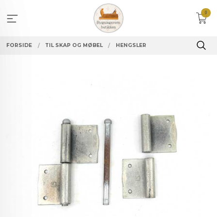
Gå
0
til
innholdet
FORSIDE
TIL SKAP OG MØBEL
HENGSLER